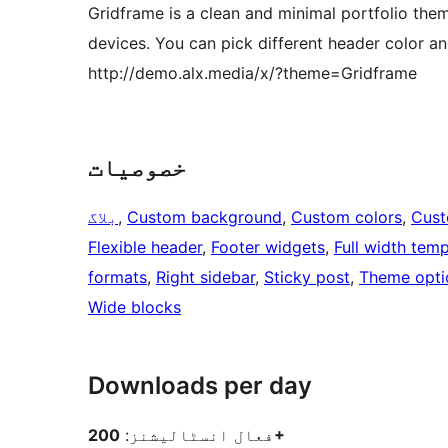
Gridframe is a clean and minimal portfolio theme
devices. You can pick different header color 
http://demo.alx.media/x/?theme=Gridframe
خصوصیات
Cust
, 
Custom colors
, 
Custom background
, 
بلاگ
Flexible header
, 
Footer widgets
, 
Full width temp
formats
, 
Right sidebar
, 
Sticky post
, 
Theme opti
Wide blocks
Downloads per day
200+
فعال انسٹالیشنز: