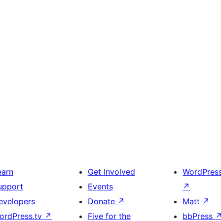
earn
Get Involved
WordPres
upport
Events
↗
evelopers
Donate
↗
Matt
↗
ordPress.tv
↗
Five for the
bbPress