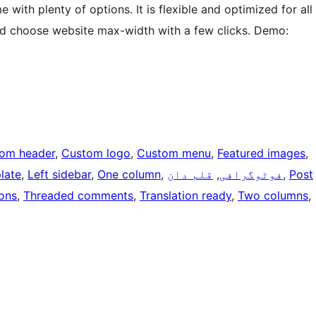
 with plenty of options. It is flexible and optimized for all
and choose website max-width with a few clicks. Demo:
om header
, 
Custom logo
, 
Custom menu
, 
Featured images
, 
Post
, 
فوٹوگرافی
, 
قلم دان
, 
One column
, 
Left sidebar
, 
late
ons
, 
Threaded comments
, 
Translation ready
, 
Two columns
, 