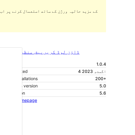
ڈاؤن لوڈ کریں
پیش منظر دیکھیں
1.0.4
ورژن
4 اگست، 2023
Last updated
Active installations
200+
WordPress version
5.0
PHP version
5.6
Theme homepage