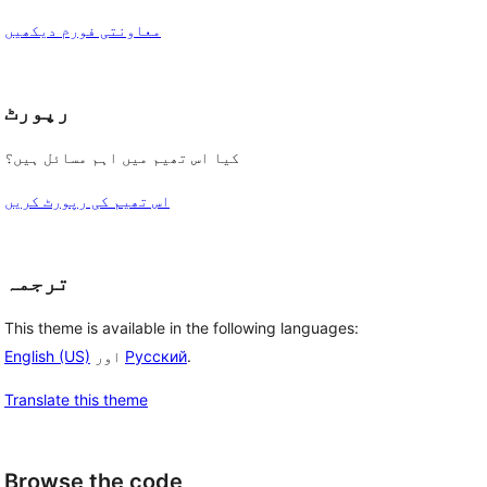
معاونتی فورم دیکھیں
رپورٹ
کیا اس تھیم میں اہم مسائل ہیں؟
اس تھیم کی رپورٹ کریں
ترجمہ
This theme is available in the following languages:
.
Русский
اور
English (US)
Translate this theme
Browse the code