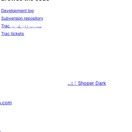
Development log
Subversion repository
Trac میں براؤز کریں
Trac tickets
Shoper Dark
آگے
s.com
↗