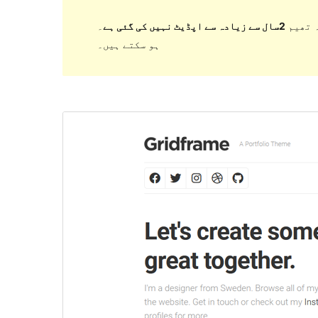
 تھیم
2سال سے زیادہ سے اپڈیٹ نہیں کی گئی ہے
۔ WordPress کے مزید حالیہ ورژن کے ساتھ استعمال کرنے پر اب برقرار یا معاونت نہیں کر سکتی اور مطابقت کے مسائل
ہو سکتے ہیں۔