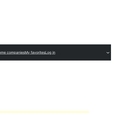
eme companies
My favorites
Log in