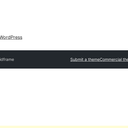
WordPress
idframe
Submit a theme
Commercial th