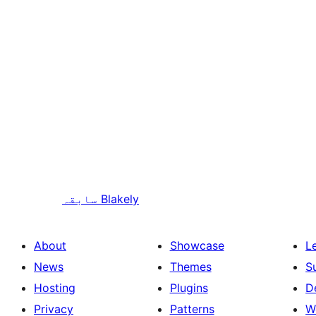
Blakely
سابقہ
About
Showcase
L
News
Themes
S
Hosting
Plugins
D
Privacy
Patterns
W