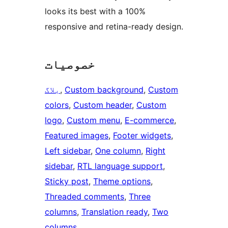
looks its best with a 100%
responsive and retina-ready design.
خصوصیات
Custom
, 
Custom background
, 
بلاگ
colors
, 
Custom header
, 
Custom
logo
, 
Custom menu
, 
E-commerce
, 
Featured images
, 
Footer widgets
, 
Left sidebar
, 
One column
, 
Right
sidebar
, 
RTL language support
, 
Sticky post
, 
Theme options
, 
Threaded comments
, 
Three
columns
, 
Translation ready
, 
Two
columns