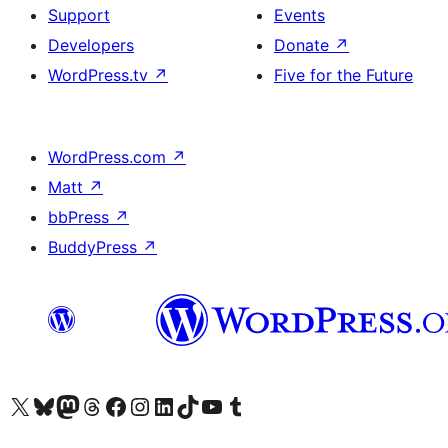
Support
Events
Developers
Donate
↗
WordPress.tv
↗
Five for the Future
WordPress.com
↗
Matt
↗
bbPress
↗
BuddyPress
↗
ہمارے ٹمبلر اکاؤنٹ پر جائیں
Visit our YouTube channel
ہمارے ٹک ٹاک اکاؤنٹ پر جائیں
Visit our LinkedIn account
Visit our Instagram account
Visit our Facebook page
ہمارے ٹھریڈز اکاؤنٹ پر جائیں
Visit our Mastodon account
ہمارے بلیواسکائی اکاؤنٹ پر جائیں
Visit our X (formerly Twitter) account