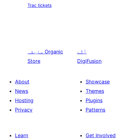
Trac tickets
آگے
Organic
سابقہ
Store
DigiFusion
About
Showcase
News
Themes
Hosting
Plugins
Privacy
Patterns
Learn
Get Involved