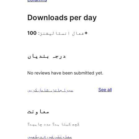
Downloads per day
100+
فعال انسٹالیشنز:
درجہ بندیاں
No reviews have been submitted yet.
reviews
See all
میرا جائزہ شامل کریں
معاونت
کچھ کہنا ہے؟ مدد چاہیے؟
معاونتی فورم دیکھیں