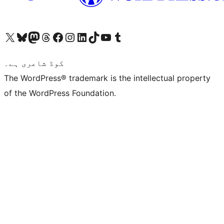
ہمارے ٹمبلر اکاؤنٹ پر جائیں
Visit our YouTube channel
ہمارے ٹک ٹاک اکاؤنٹ پر جائیں
Visit our LinkedIn account
Visit our Instagram account
Visit our Facebook page
ہمارے ٹھریڈز اکاؤنٹ پر جائیں
Visit our Mastodon account
ہمارے بلیواسکائی اکاؤنٹ پر جائیں
Visit our X (formerly Twitter) account
کوڈ شاعری ہے۔
The WordPress® trademark is the intellectual property
of the WordPress Foundation.