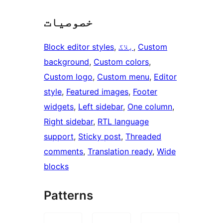
خصوصیات
Custom
, 
بلاگ
, 
Block editor styles
background
, 
Custom colors
, 
Custom logo
, 
Custom menu
, 
Editor
style
, 
Featured images
, 
Footer
widgets
, 
Left sidebar
, 
One column
, 
Right sidebar
, 
RTL language
support
, 
Sticky post
, 
Threaded
comments
, 
Translation ready
, 
Wide
blocks
Patterns