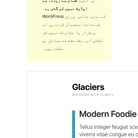
یہ تھیم
2سال سے زیادہ سے
اپڈیٹ نہیں کی گئی ہے
۔
WordPress کے مزید حالیہ ورژن
کے ساتھ استعمال کرنے پر اب
برقرار یا معاونت نہیں کر
سکتی اور مطابقت کے مسائل ہو
سکتے ہیں۔