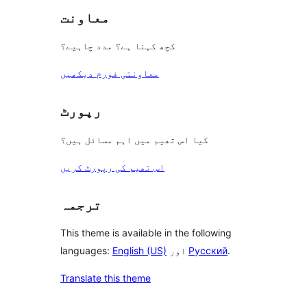
معاونت
کچھ کہنا ہے؟ مدد چاہیے؟
معاونتی فورم دیکھیں
رپورٹ
کیا اس تھیم میں اہم مسائل ہیں؟
اس تھیم کی رپورٹ کریں
ترجمہ
This theme is available in the following
.
Русский
اور
English (US)
languages:
Translate this theme