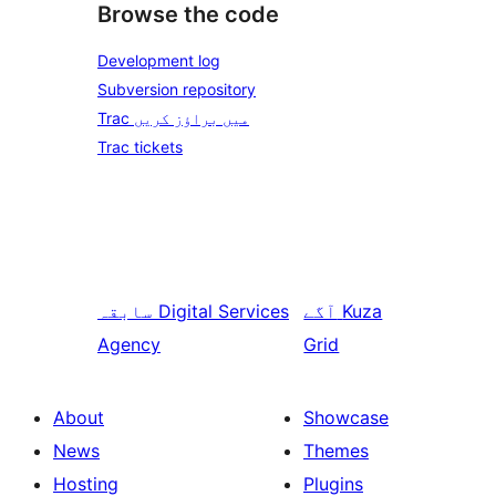
Browse the code
Development log
Subversion repository
Trac میں براؤز کریں
Trac tickets
Kuza
آگے
Digital Services
سابقہ
Agency
Grid
About
Showcase
News
Themes
Hosting
Plugins