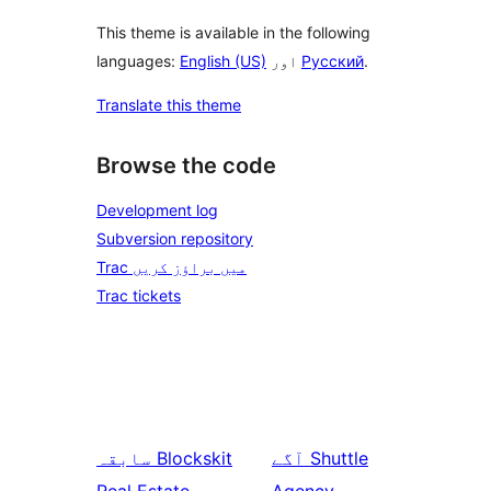
This theme is available in the following
.
Русский
اور
English (US)
languages:
Translate this theme
Browse the code
Development log
Subversion repository
Trac میں براؤز کریں
Trac tickets
Shuttle
آگے
Blockskit
سابقہ