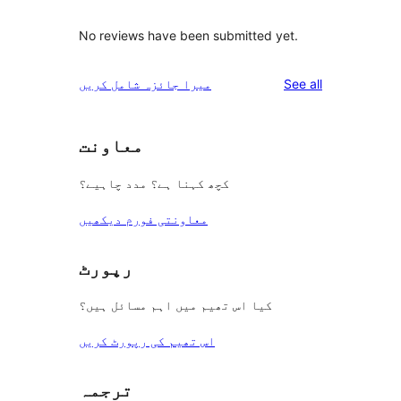
No reviews have been submitted yet.
reviews
See all
میرا جائزہ شامل کریں
معاونت
کچھ کہنا ہے؟ مدد چاہیے؟
معاونتی فورم دیکھیں
رپورٹ
کیا اس تھیم میں اہم مسائل ہیں؟
اس تھیم کی رپورٹ کریں
ترجمہ