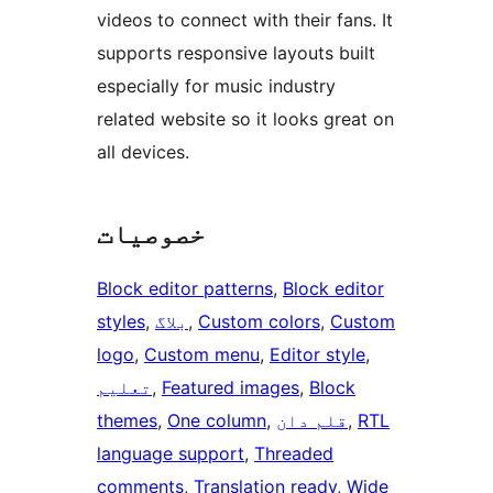
videos to connect with their fans. It
supports responsive layouts built
especially for music industry
related website so it looks great on
all devices.
خصوصیات
Block editor patterns
, 
Block editor
Custom
, 
Custom colors
, 
بلاگ
, 
styles
logo
, 
Custom menu
, 
Editor style
, 
Block
, 
Featured images
, 
تعلیم
RTL
, 
قلم دان
, 
One column
, 
themes
language support
, 
Threaded
comments
, 
Translation ready
, 
Wide