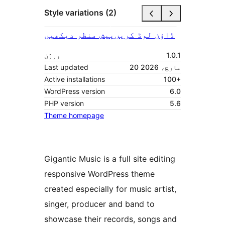
Style variations (2)
ڈاؤن لوڈ کریں
پیش منظر دیکھیں
1.0.1
ورژن
20 مارچ، 2026
Last updated
Active installations
100+
WordPress version
6.0
PHP version
5.6
Theme homepage
Gigantic Music is a full site editing
responsive WordPress theme
created especially for music artist,
singer, producer and band to
showcase their records, songs and