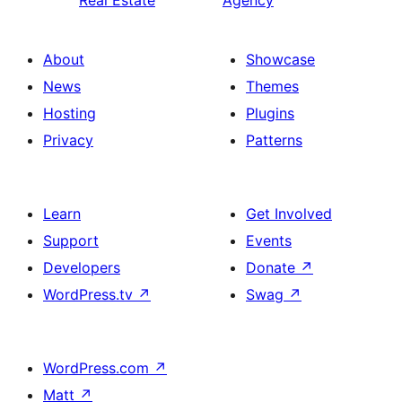
Real Estate
Agency
About
Showcase
News
Themes
Hosting
Plugins
Privacy
Patterns
Learn
Get Involved
Support
Events
Developers
Donate
↗
WordPress.tv
↗
Swag
↗
WordPress.com
↗
Matt
↗