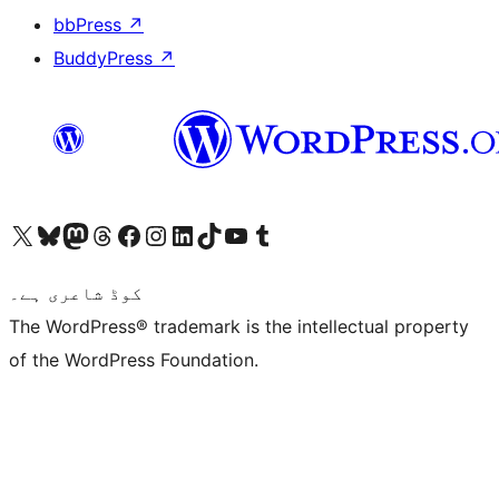
bbPress
↗
BuddyPress
↗
ہمارے ٹمبلر اکاؤنٹ پر جائیں
Visit our YouTube channel
ہمارے ٹک ٹاک اکاؤنٹ پر جائیں
Visit our LinkedIn account
Visit our Instagram account
Visit our Facebook page
ہمارے ٹھریڈز اکاؤنٹ پر جائیں
Visit our Mastodon account
ہمارے بلیواسکائی اکاؤنٹ پر جائیں
Visit our X (formerly Twitter) account
کوڈ شاعری ہے۔
The WordPress® trademark is the intellectual property
of the WordPress Foundation.