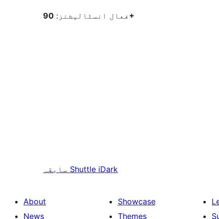
90+
فعال انسٹالیشنز:
Shuttle iDark
سابقہ
About
Showcase
L
News
Themes
S