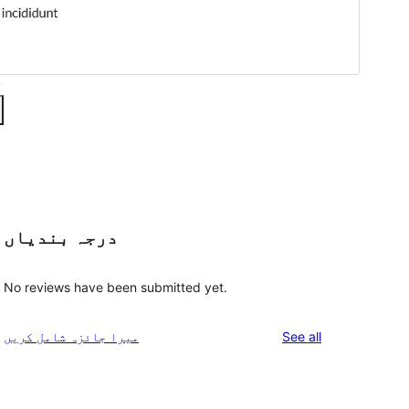
درجہ بندیاں
No reviews have been submitted yet.
reviews
See all
میرا جائزہ شامل کریں