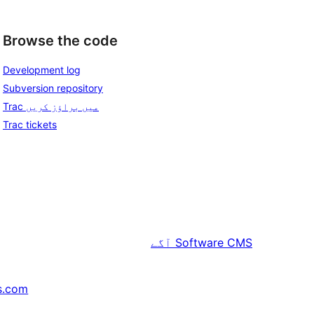
Browse the code
Development log
Subversion repository
Trac میں براؤز کریں
Trac tickets
Software CMS
آگے
s.com