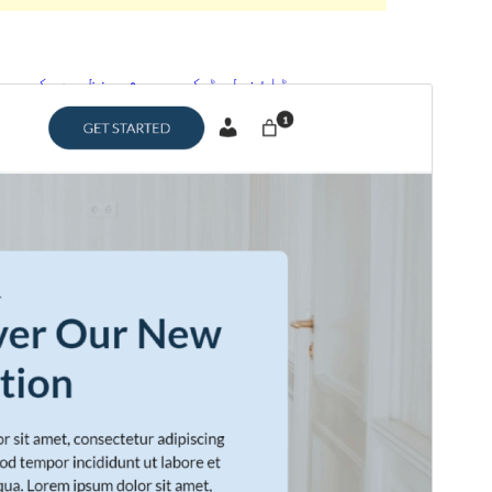
ڈاؤن لوڈ کریں
پیش منظر دیکھیں
کی ماتحت تھیم ہے۔
Furnishop
یہ
1.0.0
ورژن
1 مارچ، 2024
Last updated
Active installations
90+
WordPress version
5.9
PHP version
7.4