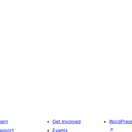
earn
Get Involved
WordPres
upport
Events
↗