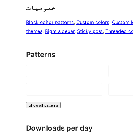
خصوصیات
Block editor patterns
, 
Custom colors
, 
Custom 
themes
, 
Right sidebar
, 
Sticky post
, 
Threaded c
Patterns
Show all patterns
Downloads per day