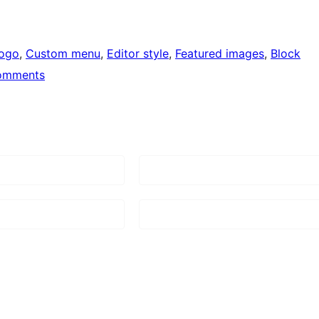
logo
, 
Custom menu
, 
Editor style
, 
Featured images
, 
Block
omments