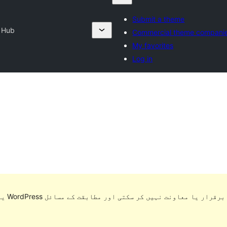
Submit a theme
e Hub
Commercial theme compani
My favorites
Log in
یہ