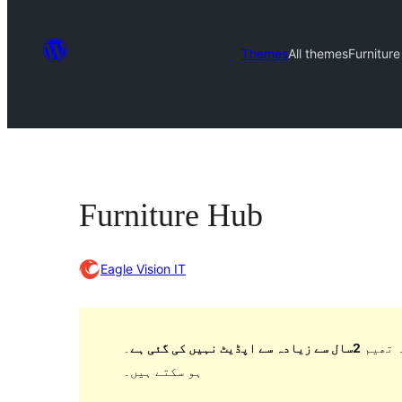
Themes
All themes
Furnitur
Furniture Hub
Eagle Vision IT
 تھیم
2سال سے زیادہ سے اپڈیٹ نہیں کی گئی ہے
۔ WordPress کے مزید حالیہ ورژن کے ساتھ استعمال کرنے پر اب برقرار یا معاونت نہیں کر سکتی اور مطابقت کے مسائل
ہو سکتے ہیں۔