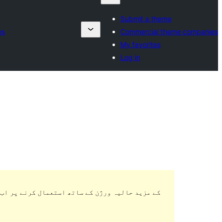
Submit a theme
es
Commercial theme companies
My favorites
Log in