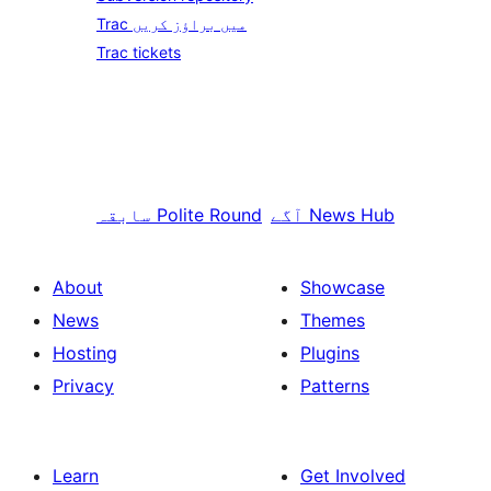
Trac میں براؤز کریں
Trac tickets
News Hub
آگے
Polite Round
سابقہ
About
Showcase
News
Themes
Hosting
Plugins
Privacy
Patterns
Learn
Get Involved