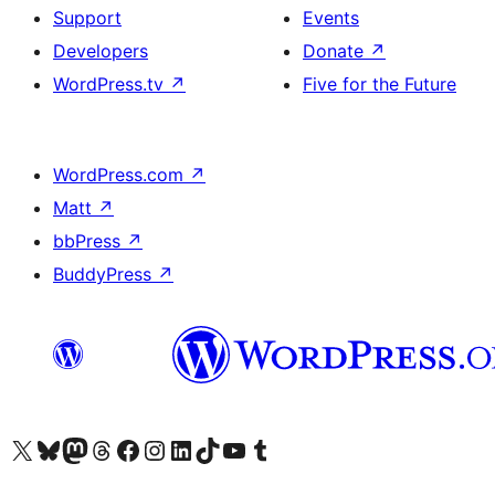
Support
Events
Developers
Donate
↗
WordPress.tv
↗
Five for the Future
WordPress.com
↗
Matt
↗
bbPress
↗
BuddyPress
↗
ہمارے ٹمبلر اکاؤنٹ پر جائیں
Visit our YouTube channel
ہمارے ٹک ٹاک اکاؤنٹ پر جائیں
Visit our LinkedIn account
Visit our Instagram account
Visit our Facebook page
ہمارے ٹھریڈز اکاؤنٹ پر جائیں
Visit our Mastodon account
ہمارے بلیواسکائی اکاؤنٹ پر جائیں
Visit our X (formerly Twitter) account