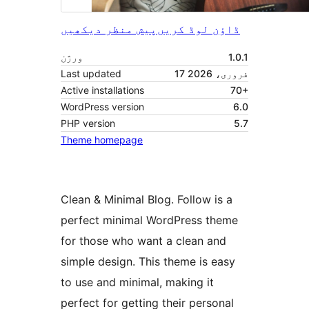
ڈاؤن لوڈ کریں
پیش منظر دیکھیں
1.0.1
ورژن
17 فروری، 2026
Last updated
Active installations
70+
WordPress version
6.0
PHP version
5.7
Theme homepage
Clean & Minimal Blog. Follow is a
perfect minimal WordPress theme
for those who want a clean and
simple design. This theme is easy
to use and minimal, making it
perfect for getting their personal