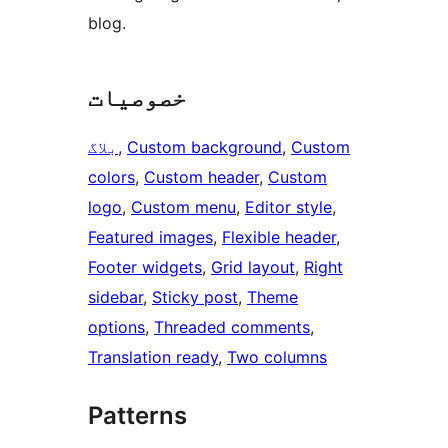
blog.
خصوصیات
Custom
, 
Custom background
, 
بلاگ
colors
, 
Custom header
, 
Custom
logo
, 
Custom menu
, 
Editor style
, 
Featured images
, 
Flexible header
, 
Footer widgets
, 
Grid layout
, 
Right
sidebar
, 
Sticky post
, 
Theme
options
, 
Threaded comments
, 
Translation ready
, 
Two columns
Patterns