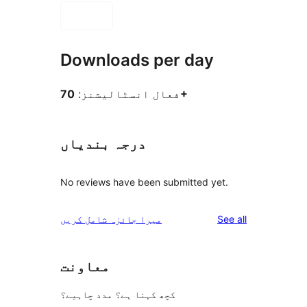
Downloads per day
70+
فعال انسٹالیشنز:
درجہ بندیاں
No reviews have been submitted yet.
reviews
See all
میرا جائزہ شامل کریں
معاونت
کچھ کہنا ہے؟ مدد چاہیے؟