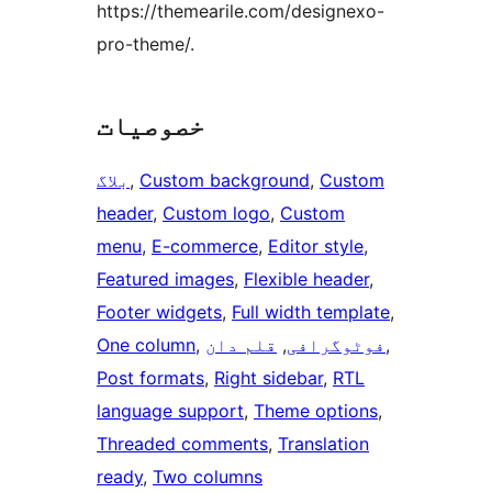
https://themearile.com/designexo-
pro-theme/.
خصوصیات
Custom
, 
Custom background
, 
بلاگ
header
, 
Custom logo
, 
Custom
menu
, 
E-commerce
, 
Editor style
, 
Featured images
, 
Flexible header
, 
Footer widgets
, 
Full width template
, 
, 
فوٹوگرافی
, 
قلم دان
, 
One column
Post formats
, 
Right sidebar
, 
RTL
language support
, 
Theme options
, 
Threaded comments
, 
Translation
ready
, 
Two columns