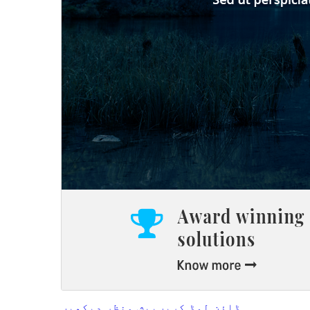
ڈاؤن لوڈ کریں
پیش منظر دیکھیں