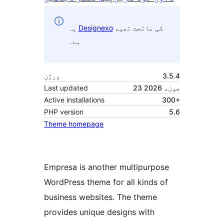
کی ماتحت تھیم
Designexo
یہ
ہے۔
3.5.4
ورژن
23 جون، 2026
Last updated
Active installations
300+
PHP version
5.6
Theme homepage
Empresa is another multipurpose
WordPress theme for all kinds of
business websites. The theme
provides unique designs with