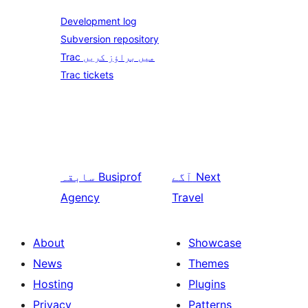
Development log
Subversion repository
Trac میں براؤز کریں
Trac tickets
Next
آگے
Busiprof
سابقہ
Agency
Travel
About
Showcase
News
Themes
Hosting
Plugins
Privacy
Patterns