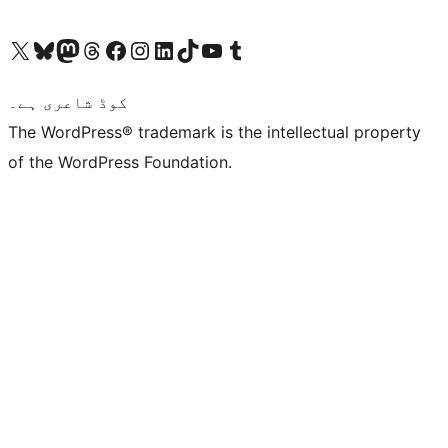
ہمارے ٹمبلر اکاؤنٹ پر جائیں
Visit our YouTube channel
ہمارے ٹک ٹاک اکاؤنٹ پر جائیں
Visit our LinkedIn account
Visit our Instagram account
Visit our Facebook page
ہمارے ٹھریڈز اکاؤنٹ پر جائیں
Visit our Mastodon account
ہمارے بلیواسکائی اکاؤنٹ پر جائیں
Visit our X (formerly Twitter) account
کوڈ شاعری ہے۔
The WordPress® trademark is the intellectual property
of the WordPress Foundation.