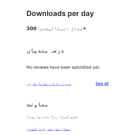
Downloads per day
300+
فعال انسٹالیشنز:
درجہ بندیاں
No reviews have been submitted yet.
reviews
See all
میرا جائزہ شامل کریں
معاونت
کچھ کہنا ہے؟ مدد چاہیے؟
معاونتی فورم دیکھیں