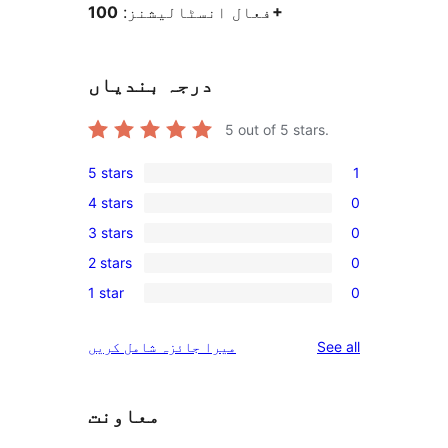
100+
فعال انسٹالیشنز:
درجہ بندیاں
5
out of 5 stars.
5 stars
1
1
4 stars
0
5-
0
3 stars
0
star
4-
0
review
2 stars
0
star
3-
0
reviews
1 star
0
star
2-
0
reviews
star
1-
reviews
See all
میرا جائزہ شامل کریں
reviews
star
reviews
معاونت