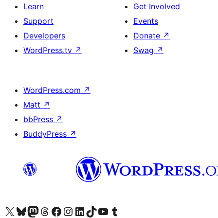
Learn
Get Involved
Support
Events
Developers
Donate
↗
WordPress.tv
↗
Swag
↗
WordPress.com
↗
Matt
↗
bbPress
↗
BuddyPress
↗
ہمارے ٹمبلر اکاؤنٹ پر جائیں
Visit our YouTube channel
ہمارے ٹک ٹاک اکاؤنٹ پر جائیں
Visit our LinkedIn account
Visit our Instagram account
Visit our Facebook page
ہمارے ٹھریڈز اکاؤنٹ پر جائیں
Visit our Mastodon account
ہمارے بلیواسکائی اکاؤنٹ پر جائیں
Visit our X (formerly Twitter) account