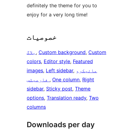
definitely the theme for you to
enjoy for a very long time!
خصوصیات
Custom
, 
Custom background
, 
بلاگ
colors
, 
Editor style
, 
Featured
مائیکرو
, 
Left sidebar
, 
images
Right
, 
One column
, 
فارمیٹس
sidebar
, 
Sticky post
, 
Theme
options
, 
Translation ready
, 
Two
columns
Downloads per day