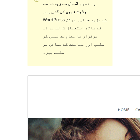
یہ تھیم
2سال سے زیادہ سے
اپڈیٹ نہیں کی گئی ہے
۔
WordPress کے مزید حالیہ ورژن
کے ساتھ استعمال کرنے پر اب
برقرار یا معاونت نہیں کر
سکتی اور مطابقت کے مسائل ہو
سکتے ہیں۔