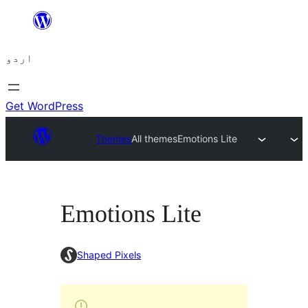
چھوڑیں
مواد
اردو
پر
جائیں
Get WordPress
Themes
All themes
Emotions Lite
Emotions Lite
Shaped Pixels