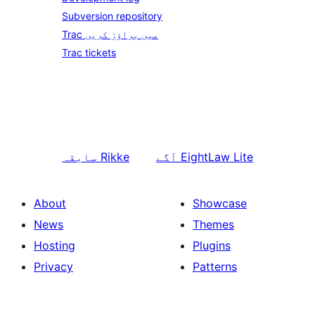
Subversion repository
Trac میں براؤز کریں
Trac tickets
EightLaw Lite
آگے
Rikke
سابقہ
About
Showcase
News
Themes
Hosting
Plugins
Privacy
Patterns