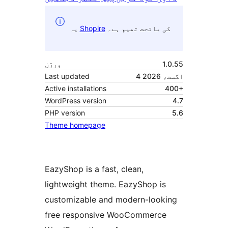
کی ماتحت تھیم ہے۔
Shopire
یہ
1.0.55
ورژن
4 اگست، 2026
Last updated
Active installations
400+
WordPress version
4.7
PHP version
5.6
Theme homepage
EazyShop is a fast, clean,
lightweight theme. EazyShop is
customizable and modern-looking
free responsive WooCommerce