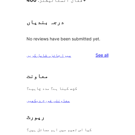
400+
فعال انسٹالیشنز:
درجہ بندیاں
No reviews have been submitted yet.
reviews
See all
میرا جائزہ شامل کریں
معاونت
کچھ کہنا ہے؟ مدد چاہیے؟
معاونتی فورم دیکھیں
رپورٹ
کیا اس تھیم میں اہم مسائل ہیں؟