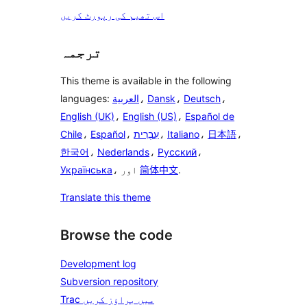
اس تھیم کی رپورٹ کریں
ترجمہ
This theme is available in the following
،
Deutsch
،
Dansk
،
العربية
languages:
English (UK)
،
English (US)
،
Español de
،
日本語
،
Italiano
،
עִבְרִית
،
Español
،
Chile
한국어
،
Nederlands
،
Русский
،
.
简体中文
، اور
Українська
Translate this theme
Browse the code
Development log
Subversion repository
Trac میں براؤز کریں