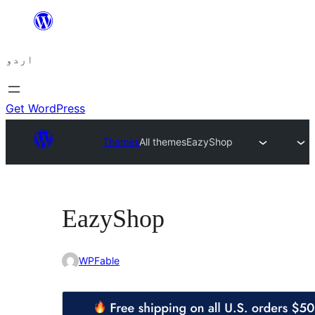
چھوڑیں
مواد
اردو
پر
جائیں
Get WordPress
Themes
All themes
EazyShop
EazyShop
WPFable