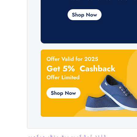
ڈاؤن لوڈ کریں
پیش منظر دیکھیں