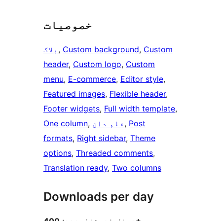
خصوصیات
Custom
, 
Custom background
, 
بلاگ
header
, 
Custom logo
, 
Custom
menu
, 
E-commerce
, 
Editor style
, 
Featured images
, 
Flexible header
, 
Footer widgets
, 
Full width template
, 
Post
, 
قلم دان
, 
One column
formats
, 
Right sidebar
, 
Theme
options
, 
Threaded comments
, 
Translation ready
, 
Two columns
Downloads per day