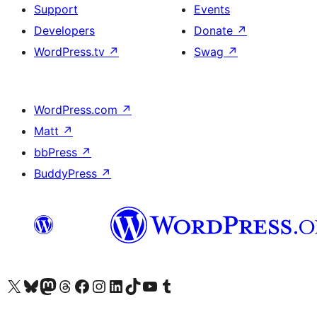
Support
Events
Developers
Donate
↗
WordPress.tv
↗
Swag
↗
WordPress.com
↗
Matt
↗
bbPress
↗
BuddyPress
↗
ہمارے ٹمبلر اکاؤنٹ پر جائیں
Visit our YouTube channel
ہمارے ٹک ٹاک اکاؤنٹ پر جائیں
Visit our LinkedIn account
Visit our Instagram account
Visit our Facebook page
ہمارے ٹھریڈز اکاؤنٹ پر جائیں
Visit our Mastodon account
ہمارے بلیواسکائی اکاؤنٹ پر جائیں
Visit our X (formerly Twitter) account