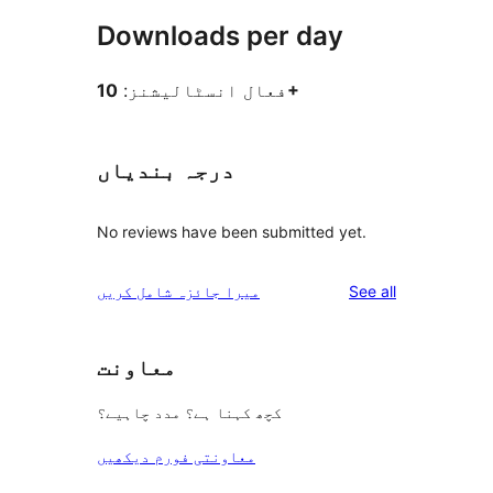
Downloads per day
10+
فعال انسٹالیشنز:
درجہ بندیاں
No reviews have been submitted yet.
reviews
See all
میرا جائزہ شامل کریں
معاونت
کچھ کہنا ہے؟ مدد چاہیے؟
معاونتی فورم دیکھیں