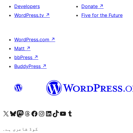
Developers
Donate
↗
WordPress.tv
↗
Five for the Future
WordPress.com
↗
Matt
↗
bbPress
↗
BuddyPress
↗
ہمارے ٹمبلر اکاؤنٹ پر جائیں
Visit our YouTube channel
ہمارے ٹک ٹاک اکاؤنٹ پر جائیں
Visit our LinkedIn account
Visit our Instagram account
Visit our Facebook page
ہمارے ٹھریڈز اکاؤنٹ پر جائیں
Visit our Mastodon account
ہمارے بلیواسکائی اکاؤنٹ پر جائیں
Visit our X (formerly Twitter) account
کوڈ شاعری ہے۔