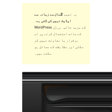
یہ تھیم
2سال سے زیادہ سے
اپڈیٹ نہیں کی گئی ہے
۔
WordPress کے مزید حالیہ ورژن
کے ساتھ استعمال کرنے پر اب
برقرار یا معاونت نہیں کر
سکتی اور مطابقت کے مسائل ہو
سکتے ہیں۔