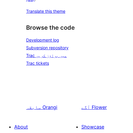
Translate this theme
Browse the code
Development log
Subversion repository
Trac میں براؤز کریں
Trac tickets
Flower
آگے
Orangi
سابقہ
About
Showcase