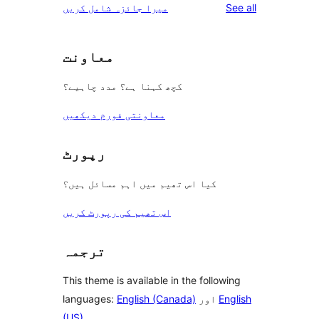
reviews
See all
میرا جائزہ شامل کریں
reviews
star
reviews
معاونت
کچھ کہنا ہے؟ مدد چاہیے؟
معاونتی فورم دیکھیں
رپورٹ
کیا اس تھیم میں اہم مسائل ہیں؟
اس تھیم کی رپورٹ کریں
ترجمہ
This theme is available in the following
English
اور
English (Canada)
languages:
(US)
.