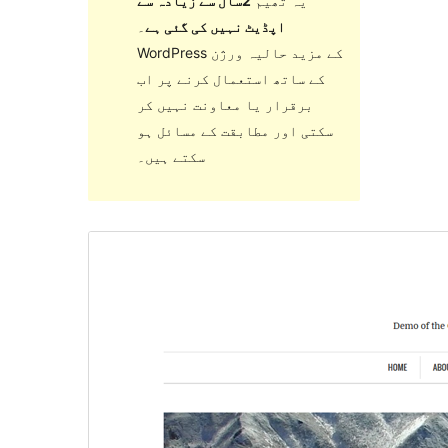
یہ تھیم
2سال سے زیادہ سے
اپڈیٹ نہیں کی گئی ہے
۔
WordPress کے مزید حالیہ ورژن
کے ساتھ استعمال کرنے پر اب
برقرار یا معاونت نہیں کر
سکتی اور مطابقت کے مسائل ہو
سکتے ہیں۔