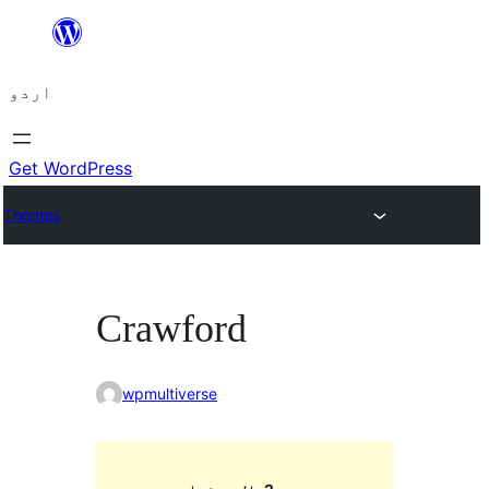
چھوڑیں
مواد
اردو
پر
جائیں
Get WordPress
Themes
Crawford
wpmultiverse