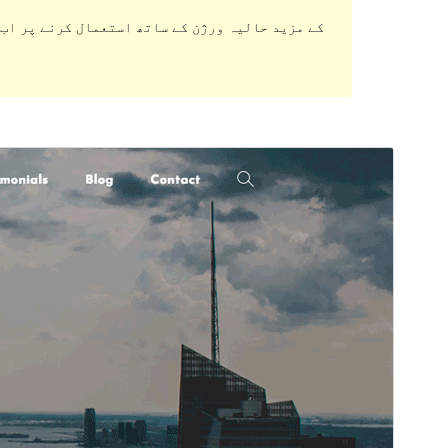
ڈاؤن لوڈ کریں
پیش منظر دیکھیں
1.1.0
ورژن
5 جنوری، 2024
Last updated
Active installations
200+
WordPress version
4.7
PHP version
5.6
Theme homepage