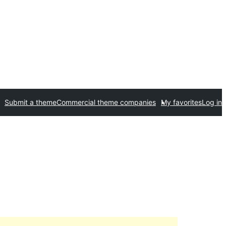
Submit a theme
Commercial theme companies
My favorites
Log in