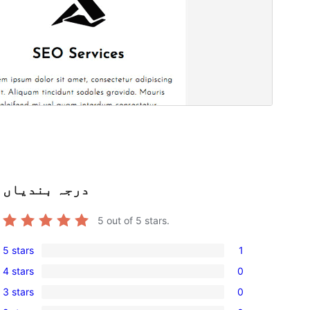
درجہ بندیاں
5
out of 5 stars.
5 stars
1
1
4 stars
0
5-
0
3 stars
0
star
4-
0