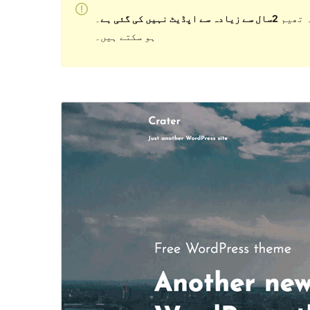
 تھیم
2سال سے زیادہ سے اپڈیٹ نہیں کی گئی ہے
۔ WordPress کے مزید حالیہ ورژن کے ساتھ استعمال کرنے پر اب برقرار یا معاونت نہیں کر سکتی اور مطابقت کے مسائل
ہو سکتے ہیں۔