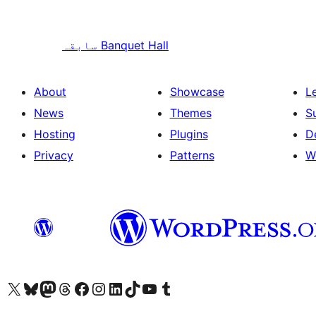
Banquet Hall
سابقہ
About
Showcase
L
News
Themes
S
Hosting
Plugins
D
Privacy
Patterns
W
ہمارے ٹمبلر اکاؤنٹ پر جائیں
Visit our YouTube channel
ہمارے ٹک ٹاک اکاؤنٹ پر جائیں
Visit our LinkedIn account
Visit our Instagram account
Visit our Facebook page
ہمارے ٹھریڈز اکاؤنٹ پر جائیں
Visit our Mastodon account
ہمارے بلیواسکائی اکاؤنٹ پر جائیں
Visit our X (formerly Twitter) account