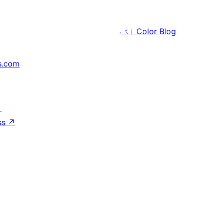
Color Blog
آگے
s.com
↗
ss
↗