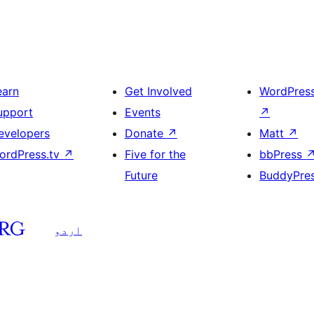
earn
Get Involved
WordPres
upport
Events
↗
evelopers
Donate
↗
Matt
↗
ordPress.tv
↗
Five for the
bbPress
Future
BuddyPre
اردو