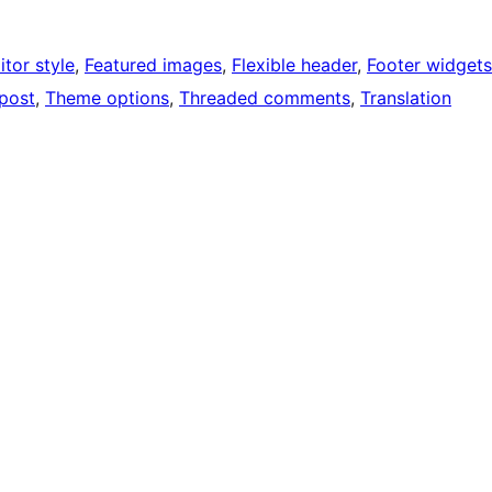
itor style
, 
Featured images
, 
Flexible header
, 
Footer widgets
 post
, 
Theme options
, 
Threaded comments
, 
Translation