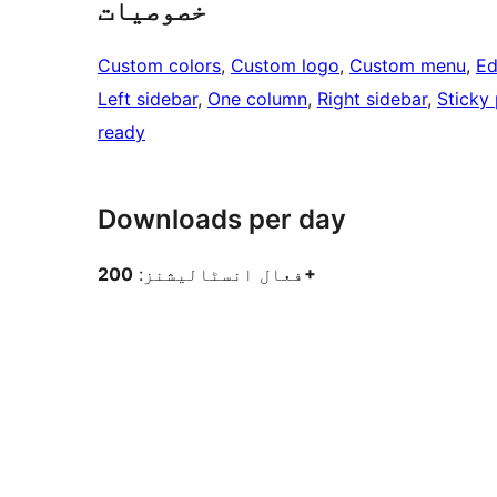
خصوصیات
Custom colors
, 
Custom logo
, 
Custom menu
, 
Ed
Left sidebar
, 
One column
, 
Right sidebar
, 
Sticky
ready
Downloads per day
200+
فعال انسٹالیشنز: