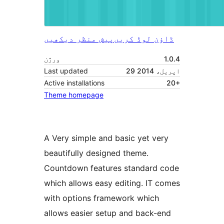
ڈاؤن لوڈ کریں
پیش منظر دیکھیں
1.0.4
ورژن
29 اپریل، 2014
Last updated
Active installations
20+
Theme homepage
A Very simple and basic yet very
beautifully designed theme.
Countdown features standard code
which allows easy editing. IT comes
with options framework which
allows easier setup and back-end