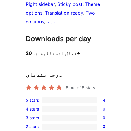
Right sidebar
, 
Sticky post
, 
Theme
options
, 
Translation ready
, 
Two
سفید
, 
columns
Downloads per day
20+
فعال انسٹالیشنز:
درجہ بندیاں
5
out of 5 stars.
5 stars
4
4
4 stars
0
5-
0
3 stars
0
star
4-
0
reviews
2 stars
0
star
3-
0