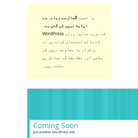
یہ تھیم
2سال سے زیادہ سے
اپڈیٹ نہیں کی گئی ہے
۔
WordPress کے مزید حالیہ ورژن
کے ساتھ استعمال کرنے پر اب
برقرار یا معاونت نہیں کر
سکتی اور مطابقت کے مسائل ہو
سکتے ہیں۔