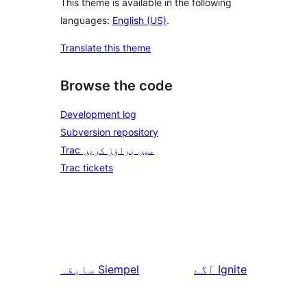
This theme is available in the following
languages:
English (US)
.
Translate this theme
Browse the code
Development log
Subversion repository
Trac میں براؤز کریں
Trac tickets
Ignite
آگے
Siempel
سابقہ