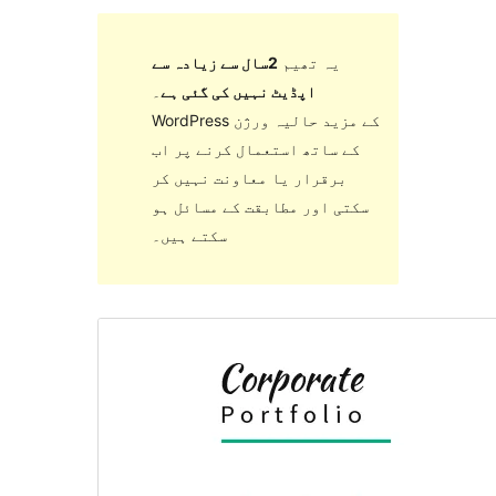
یہ تھیم
2سال سے زیادہ سے
اپڈیٹ نہیں کی گئی ہے
۔
WordPress کے مزید حالیہ ورژن
کے ساتھ استعمال کرنے پر اب
برقرار یا معاونت نہیں کر
سکتی اور مطابقت کے مسائل ہو
سکتے ہیں۔