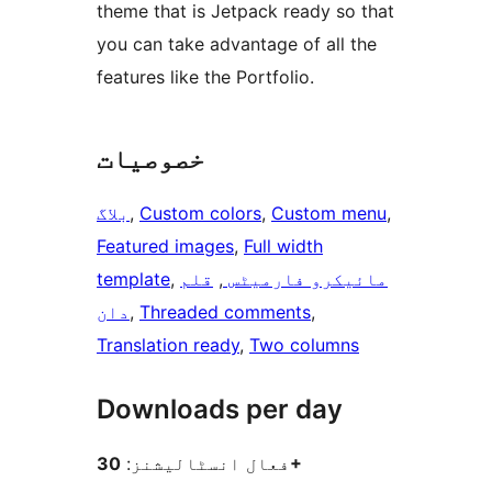
theme that is Jetpack ready so that
you can take advantage of all the
features like the Portfolio.
خصوصیات
, 
Custom menu
, 
Custom colors
, 
بلاگ
Featured images
, 
Full width
مائیکرو فارمیٹس
, 
قلم
, 
template
, 
Threaded comments
, 
دان
Translation ready
, 
Two columns
Downloads per day
30+
فعال انسٹالیشنز: