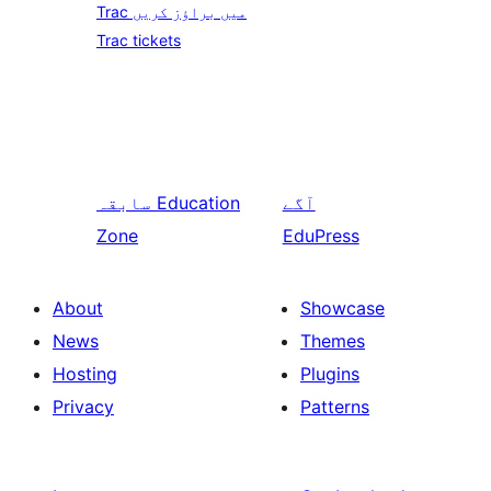
Trac میں براؤز کریں
Trac tickets
آگے
Education
سابقہ
Zone
EduPress
About
Showcase
News
Themes
Hosting
Plugins
Privacy
Patterns