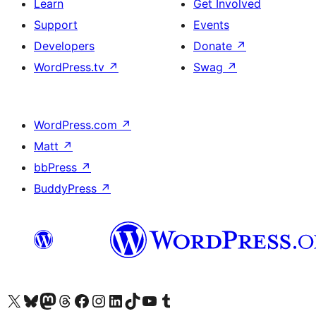
Learn
Get Involved
Support
Events
Developers
Donate
↗
WordPress.tv
↗
Swag
↗
WordPress.com
↗
Matt
↗
bbPress
↗
BuddyPress
↗
ہمارے ٹمبلر اکاؤنٹ پر جائیں
Visit our YouTube channel
ہمارے ٹک ٹاک اکاؤنٹ پر جائیں
Visit our LinkedIn account
Visit our Instagram account
Visit our Facebook page
ہمارے ٹھریڈز اکاؤنٹ پر جائیں
Visit our Mastodon account
ہمارے بلیواسکائی اکاؤنٹ پر جائیں
Visit our X (formerly Twitter) account