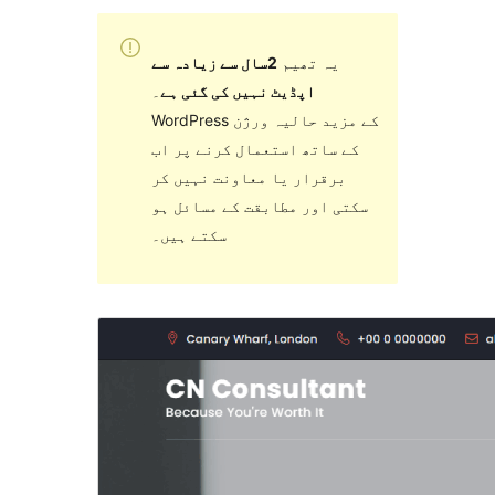
یہ تھیم
2سال سے زیادہ سے
اپڈیٹ نہیں کی گئی ہے
۔
WordPress کے مزید حالیہ ورژن
کے ساتھ استعمال کرنے پر اب
برقرار یا معاونت نہیں کر
سکتی اور مطابقت کے مسائل ہو
سکتے ہیں۔