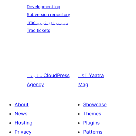
Development log
Subversion repository
Trac میں براؤز کریں
Trac tickets
Yaatra
آگے
CloudPress
سابقہ
Agency
Mag
About
Showcase
News
Themes
Hosting
Plugins
Privacy
Patterns