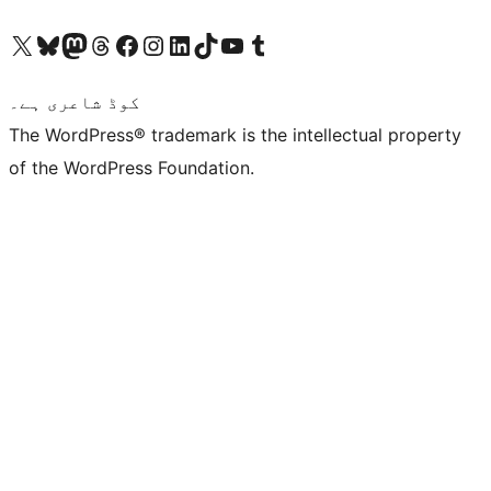
ہمارے ٹمبلر اکاؤنٹ پر جائیں
Visit our YouTube channel
ہمارے ٹک ٹاک اکاؤنٹ پر جائیں
Visit our LinkedIn account
Visit our Instagram account
Visit our Facebook page
ہمارے ٹھریڈز اکاؤنٹ پر جائیں
Visit our Mastodon account
ہمارے بلیواسکائی اکاؤنٹ پر جائیں
Visit our X (formerly Twitter) account
کوڈ شاعری ہے۔
The WordPress® trademark is the intellectual property
of the WordPress Foundation.