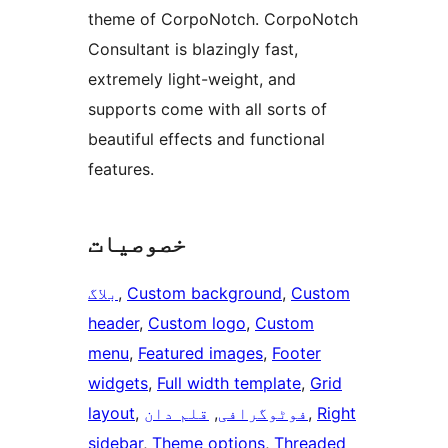
theme of CorpoNotch. CorpoNotch
Consultant is blazingly fast,
extremely light-weight, and
supports come with all sorts of
beautiful effects and functional
features.
خصوصیات
Custom
, 
Custom background
, 
بلاگ
header
, 
Custom logo
, 
Custom
menu
, 
Featured images
, 
Footer
widgets
, 
Full width template
, 
Grid
Right
, 
فوٹوگرافی
, 
قلم دان
, 
layout
sidebar
, 
Theme options
, 
Threaded