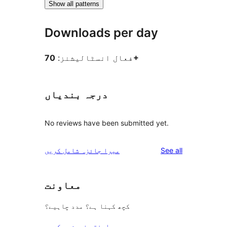
Show all patterns
Downloads per day
70+
فعال انسٹالیشنز:
درجہ بندیاں
No reviews have been submitted yet.
reviews
See all
میرا جائزہ شامل کریں
معاونت
کچھ کہنا ہے؟ مدد چاہیے؟
معاونتی فورم دیکھیں