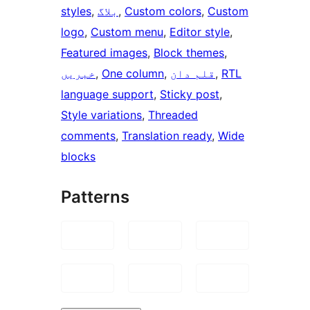
Custom
, 
Custom colors
, 
بلاگ
, 
styles
logo
, 
Custom menu
, 
Editor style
, 
Featured images
, 
Block themes
, 
RTL
, 
قلم دان
, 
One column
, 
خبریں
language support
, 
Sticky post
, 
Style variations
, 
Threaded
comments
, 
Translation ready
, 
Wide
blocks
Patterns