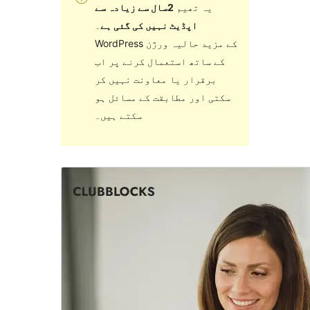
یہ تھیم
2سال سے زیادہ سے
اپڈیٹ نہیں کی گئی ہے
۔
WordPress کے مزید حالیہ ورژن
کے ساتھ استعمال کرنے پر اب
برقرار یا معاونت نہیں کر
سکتی اور مطابقت کے مسائل ہو
سکتے ہیں۔