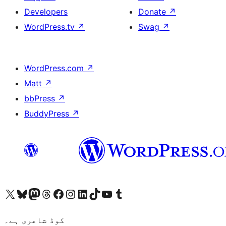
Developers
Donate
↗
WordPress.tv
↗
Swag
↗
WordPress.com
↗
Matt
↗
bbPress
↗
BuddyPress
↗
ہمارے ٹمبلر اکاؤنٹ پر جائیں
Visit our YouTube channel
ہمارے ٹک ٹاک اکاؤنٹ پر جائیں
Visit our LinkedIn account
Visit our Instagram account
Visit our Facebook page
ہمارے ٹھریڈز اکاؤنٹ پر جائیں
Visit our Mastodon account
ہمارے بلیواسکائی اکاؤنٹ پر جائیں
Visit our X (formerly Twitter) account
کوڈ شاعری ہے۔