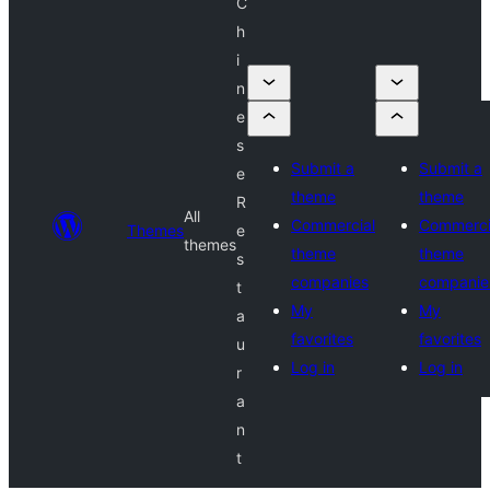
C
h
i
n
e
s
Submit a
Submit a
e
theme
theme
R
All
Commercial
Commerci
Themes
e
themes
theme
theme
s
companies
companie
t
My
My
a
favorites
favorites
u
Log in
Log in
r
a
n
t