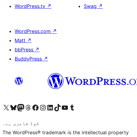
WordPress.tv
↗
Swag
↗
WordPress.com
↗
Matt
↗
bbPress
↗
BuddyPress
↗
ہمارے ٹمبلر اکاؤنٹ پر جائیں
Visit our YouTube channel
ہمارے ٹک ٹاک اکاؤنٹ پر جائیں
Visit our LinkedIn account
Visit our Instagram account
Visit our Facebook page
ہمارے ٹھریڈز اکاؤنٹ پر جائیں
Visit our Mastodon account
ہمارے بلیواسکائی اکاؤنٹ پر جائیں
Visit our X (formerly Twitter) account
کوڈ شاعری ہے۔
The WordPress® trademark is the intellectual property