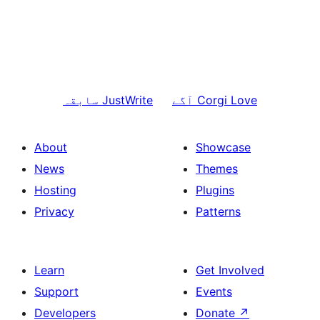
Corgi Love
آگے
JustWrite
سابقہ
About
Showcase
News
Themes
Hosting
Plugins
Privacy
Patterns
Learn
Get Involved
Support
Events
Developers
Donate
↗