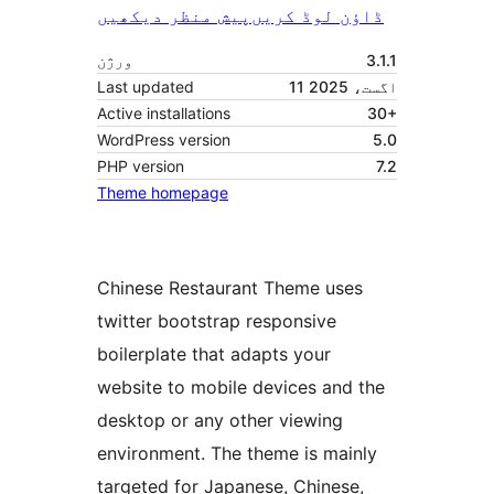
ڈاؤن لوڈ کریں
پیش منظر دیکھیں
3.1.1
ورژن
11 اگست، 2025
Last updated
Active installations
30+
WordPress version
5.0
PHP version
7.2
Theme homepage
Chinese Restaurant Theme uses
twitter bootstrap responsive
boilerplate that adapts your
website to mobile devices and the
desktop or any other viewing
environment. The theme is mainly
targeted for Japanese, Chinese,