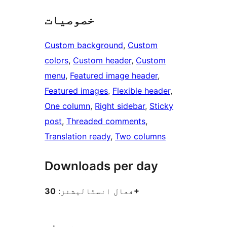
خصوصیات
Custom background
, 
Custom
colors
, 
Custom header
, 
Custom
menu
, 
Featured image header
, 
Featured images
, 
Flexible header
, 
One column
, 
Right sidebar
, 
Sticky
post
, 
Threaded comments
, 
Translation ready
, 
Two columns
Downloads per day
30+
فعال انسٹالیشنز: