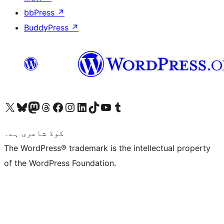
bbPress
↗
BuddyPress
↗
ہمارے ٹمبلر اکاؤنٹ پر جائیں
Visit our YouTube channel
ہمارے ٹک ٹاک اکاؤنٹ پر جائیں
Visit our LinkedIn account
Visit our Instagram account
Visit our Facebook page
ہمارے ٹھریڈز اکاؤنٹ پر جائیں
Visit our Mastodon account
ہمارے بلیواسکائی اکاؤنٹ پر جائیں
Visit our X (formerly Twitter) account
کوڈ شاعری ہے۔
The WordPress® trademark is the intellectual property
of the WordPress Foundation.