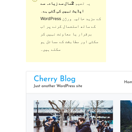
یہ تھیم
2سال سے زیادہ سے
اپڈیٹ نہیں کی گئی ہے
۔
WordPress کے مزید حالیہ ورژن
کے ساتھ استعمال کرنے پر اب
برقرار یا معاونت نہیں کر
سکتی اور مطابقت کے مسائل ہو
سکتے ہیں۔