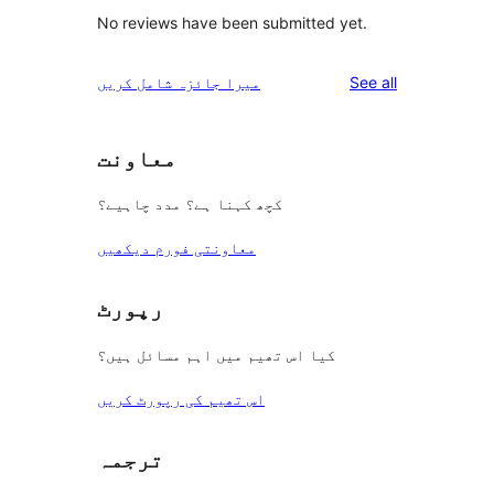
No reviews have been submitted yet.
reviews
See all
میرا جائزہ شامل کریں
معاونت
کچھ کہنا ہے؟ مدد چاہیے؟
معاونتی فورم دیکھیں
رپورٹ
کیا اس تھیم میں اہم مسائل ہیں؟
اس تھیم کی رپورٹ کریں
ترجمہ