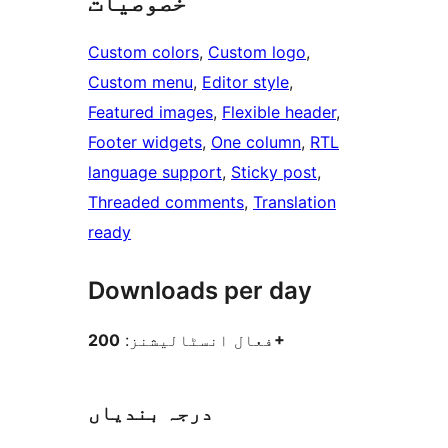
خصوصیات
Custom colors
, 
Custom logo
, 
Custom menu
, 
Editor style
, 
Featured images
, 
Flexible header
, 
Footer widgets
, 
One column
, 
RTL
language support
, 
Sticky post
, 
Threaded comments
, 
Translation
ready
Downloads per day
200+
فعال انسٹالیشنز:
درجہ بندیاں