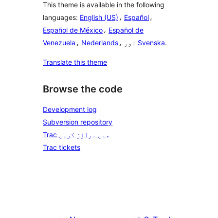
This theme is available in the following
languages:
English (US)
،
Español
،
Español de México
،
Español de
.
Svenska
، اور
Nederlands
،
Venezuela
Translate this theme
Browse the code
Development log
Subversion repository
Trac میں براؤز کریں
Trac tickets