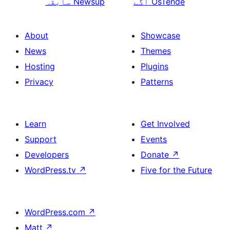
OsTende
آگے
Newsup
سابقہ
About
Showcase
News
Themes
Hosting
Plugins
Privacy
Patterns
Learn
Get Involved
Support
Events
Developers
Donate
↗
WordPress.tv
↗
Five for the Future
WordPress.com
↗
Matt
↗