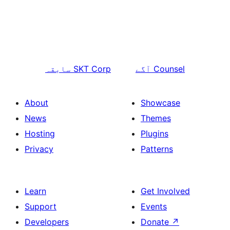
Counsel
آگے
SKT Corp
سابقہ
About
Showcase
News
Themes
Hosting
Plugins
Privacy
Patterns
Learn
Get Involved
Support
Events
Developers
Donate
↗