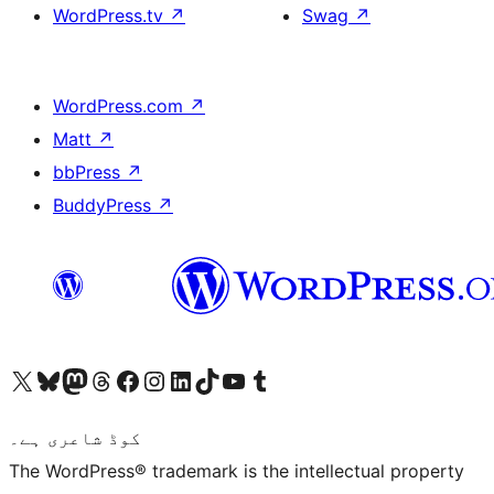
WordPress.tv
↗
Swag
↗
WordPress.com
↗
Matt
↗
bbPress
↗
BuddyPress
↗
ہمارے ٹمبلر اکاؤنٹ پر جائیں
Visit our YouTube channel
ہمارے ٹک ٹاک اکاؤنٹ پر جائیں
Visit our LinkedIn account
Visit our Instagram account
Visit our Facebook page
ہمارے ٹھریڈز اکاؤنٹ پر جائیں
Visit our Mastodon account
ہمارے بلیواسکائی اکاؤنٹ پر جائیں
Visit our X (formerly Twitter) account
کوڈ شاعری ہے۔
The WordPress® trademark is the intellectual property