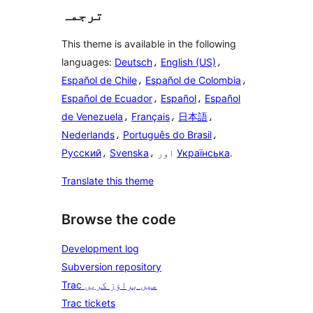
ترجمہ
This theme is available in the following
languages:
Deutsch
،
English (US)
،
Español de Chile
،
Español de Colombia
،
Español de Ecuador
،
Español
،
Español
de Venezuela
،
Français
،
日本語
،
Nederlands
،
Português do Brasil
،
.
Українська
، اور
Svenska
،
Русский
Translate this theme
Browse the code
Development log
Subversion repository
Trac میں براؤز کریں
Trac tickets