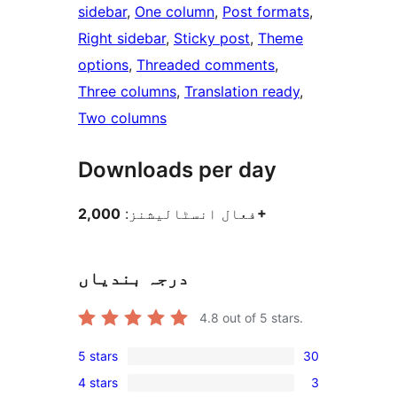
sidebar
, 
One column
, 
Post formats
, 
Right sidebar
, 
Sticky post
, 
Theme
options
, 
Threaded comments
, 
Three columns
, 
Translation ready
, 
Two columns
Downloads per day
2,000+
فعال انسٹالیشنز:
درجہ بندیاں
4.8
out of 5 stars.
5 stars
30
30
4 stars
3
5-
3