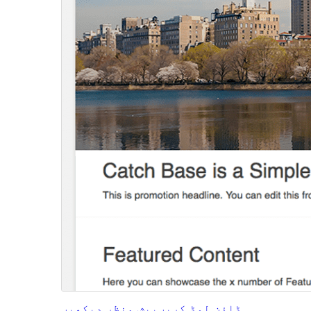
ڈاؤن لوڈ کریں
پیش منظر دیکھیں