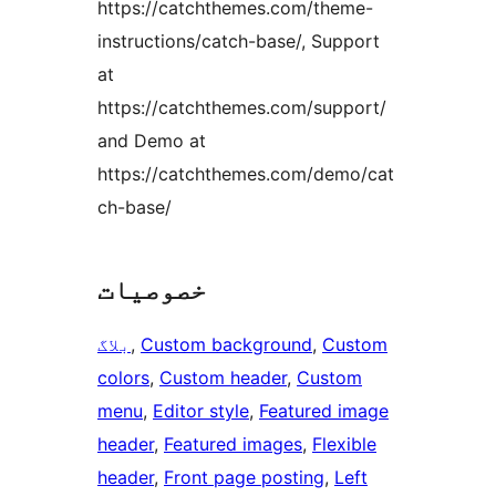
https://catchthemes.com/theme-
instructions/catch-base/, Support
at
https://catchthemes.com/support/
and Demo at
https://catchthemes.com/demo/cat
ch-base/
خصوصیات
Custom
, 
Custom background
, 
بلاگ
colors
, 
Custom header
, 
Custom
menu
, 
Editor style
, 
Featured image
header
, 
Featured images
, 
Flexible
header
, 
Front page posting
, 
Left