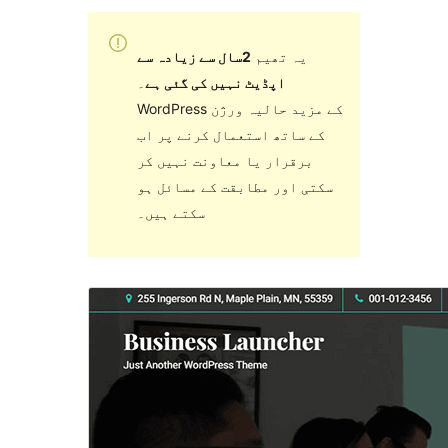
یہ تھیم
2سال سے زیادہ سے
اپڈیٹ نہیں کی گئی ہے
۔
WordPress کے مزید حالیہ ورژن
کے ساتھ استعمال کرنے پر اب
برقرار یا معاونت نہیں کر
سکتی اور مطابقت کے مسائل ہو
سکتے ہیں۔