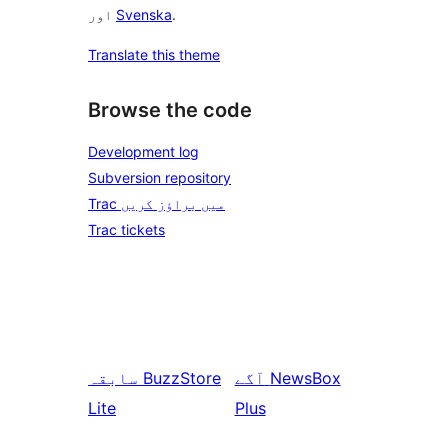
.
Svenska
اور
Translate this theme
Browse the code
Development log
Subversion repository
Trac میں براؤز کریں
Trac tickets
NewsBox
آگے
BuzzStore
سابقہ
Lite
Plus