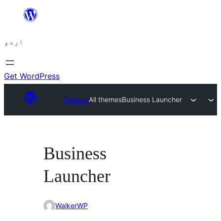
چھوڑیں
مواد
اردو
پر
جائیں
Get WordPress
Themes
All themes
Business Launcher
Business
Launcher
WalkerWP