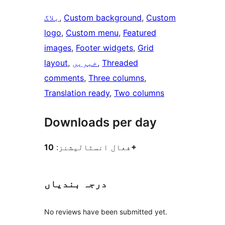
Custom
, 
Custom background
, 
بلاگ
logo
, 
Custom menu
, 
Featured
images
, 
Footer widgets
, 
Grid
Threaded
, 
خبریں
, 
layout
comments
, 
Three columns
, 
Translation ready
, 
Two columns
Downloads per day
10+
فعال انسٹالیشنز:
درجہ بندیاں
No reviews have been submitted yet.