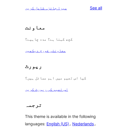
reviews
See all
میرا جائزہ شامل کریں
معاونت
کچھ کہنا ہے؟ مدد چاہیے؟
معاونتی فورم دیکھیں
رپورٹ
کیا اس تھیم میں اہم مسائل ہیں؟
اس تھیم کی رپورٹ کریں
ترجمہ
This theme is available in the following
languages:
English (US)
،
Nederlands
،