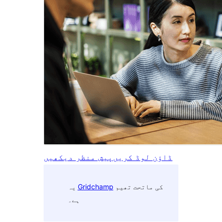
ڈاؤن لوڈ کریں
پیش منظر دیکھیں
کی ماتحت تھیم
Gridchamp
یہ
ہے۔