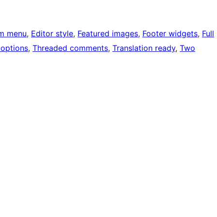
m menu
, 
Editor style
, 
Featured images
, 
Footer widgets
, 
Full
options
, 
Threaded comments
, 
Translation ready
, 
Two