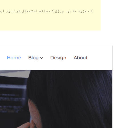
ڈاؤن لوڈ کریں
پیش منظر دیکھیں
1.0.1
ورژن
2 جولائی، 2024
Last updated
Active installations
10+
PHP version
5.6
Theme homepage