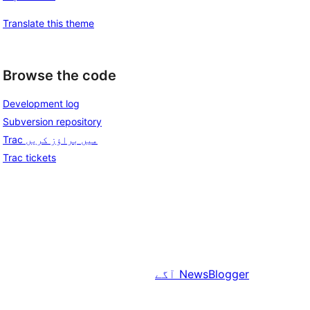
Translate this theme
Browse the code
Development log
Subversion repository
Trac میں براؤز کریں
Trac tickets
NewsBlogger
آگے