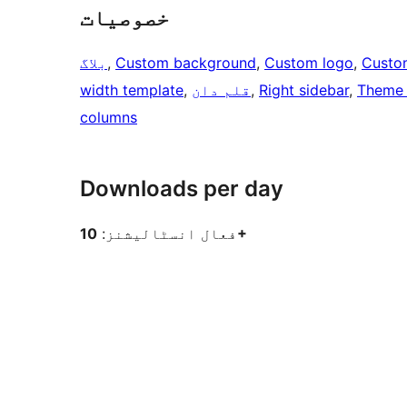
خصوصیات
Custo
, 
Custom logo
, 
Custom background
, 
بلاگ
Theme 
, 
Right sidebar
, 
قلم دان
, 
width template
columns
Downloads per day
10+
فعال انسٹالیشنز: