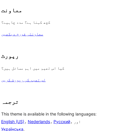
معاونت
کچھ کہنا ہے؟ مدد چاہیے؟
معاونتی فورم دیکھیں
رپورٹ
کیا اس تھیم میں اہم مسائل ہیں؟
اس تھیم کی رپورٹ کریں
ترجمہ
This theme is available in the following languages:
، اور
Русский
،
Nederlands
،
English (US)
Українська
.