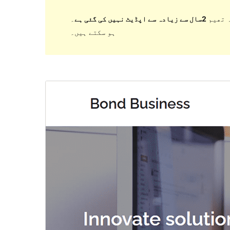
 تھیم
2سال سے زیادہ سے اپڈیٹ نہیں کی گئی ہے
۔ WordPress کے مزید حالیہ ورژن کے ساتھ استعمال کرنے پر اب برقرار یا معاونت نہیں کر سکتی اور مطابقت کے مسائل
ہو سکتے ہیں۔