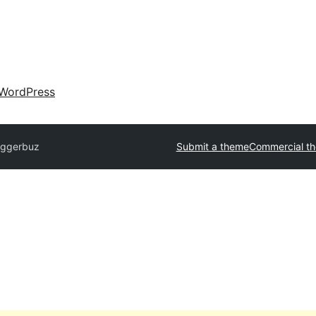
WordPress
oggerbuz
Submit a theme
Commercial t