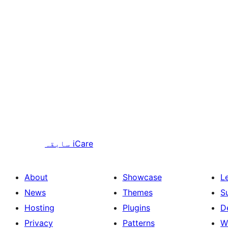
iCare
سابقہ
About
Showcase
L
News
Themes
S
Hosting
Plugins
D
Privacy
Patterns
W