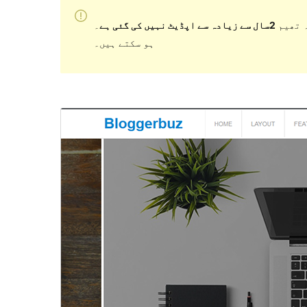
 تھیم
2سال سے زیادہ سے اپڈیٹ نہیں کی گئی ہے
۔ WordPress کے مزید حالیہ ورژن کے ساتھ استعمال کرنے پر اب برقرار یا معاونت نہیں کر سکتی اور مطابقت کے مسائل
ہو سکتے ہیں۔