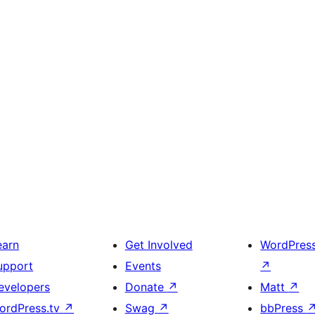
earn
Get Involved
WordPres
upport
Events
↗
evelopers
Donate
↗
Matt
↗
ordPress.tv
↗
Swag
↗
bbPress