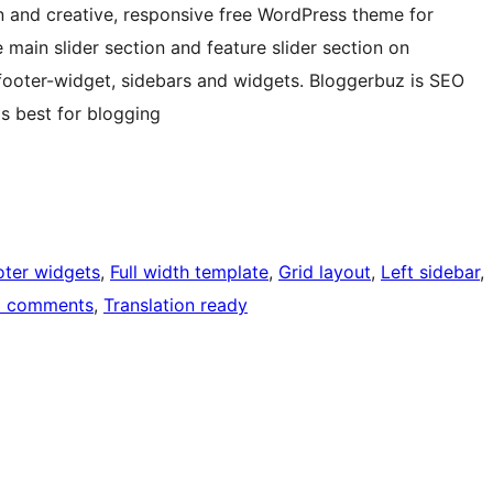
n and creative, responsive free WordPress theme for
main slider section and feature slider section on
footer-widget, sidebars and widgets. Bloggerbuz is SEO
is best for blogging
oter widgets
, 
Full width template
, 
Grid layout
, 
Left sidebar
, 
d comments
, 
Translation ready