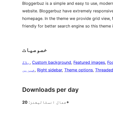
Bloggerbuz is a simple and easy to use, moder
website. Bloggerbuz have extremely responsive 
homepage. In the theme we provide grid view, 
friendly for better search engine so this theme 
خصوصیات
Fo
, 
Featured images
, 
Custom background
, 
بلاگ
Threade
, 
Theme options
, 
Right sidebar
, 
خبریں
Downloads per day
20+
فعال انسٹالیشنز: