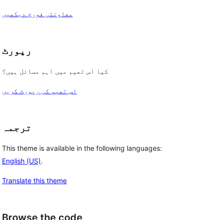
معاونتی فورم دیکھیں
رپورٹ
کیا اس تھیم میں اہم مسائل ہیں؟
اس تھیم کی رپورٹ کریں
ترجمہ
This theme is available in the following languages:
English (US)
.
Translate this theme
Browse the code