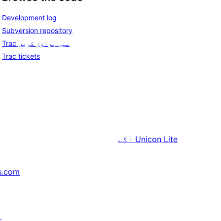
Development log
Subversion repository
Trac میں براؤز کریں
Trac tickets
Unicon Lite
آگے
s.com
↗