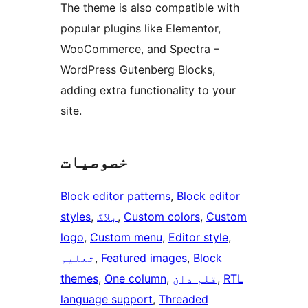
The theme is also compatible with
popular plugins like Elementor,
WooCommerce, and Spectra –
WordPress Gutenberg Blocks,
adding extra functionality to your
site.
خصوصیات
Block editor patterns
, 
Block editor
Custom
, 
Custom colors
, 
بلاگ
, 
styles
logo
, 
Custom menu
, 
Editor style
, 
Block
, 
Featured images
, 
تعلیم
RTL
, 
قلم دان
, 
One column
, 
themes
language support
, 
Threaded