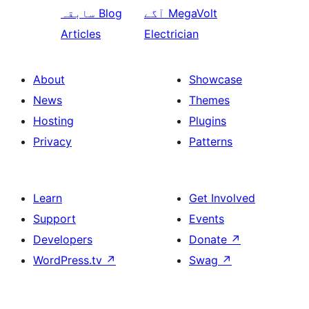
MegaVolt
آگے
Blog
سابقہ
Articles
Electrician
About
Showcase
News
Themes
Hosting
Plugins
Privacy
Patterns
Learn
Get Involved
Support
Events
Developers
Donate
↗
WordPress.tv
↗
Swag
↗