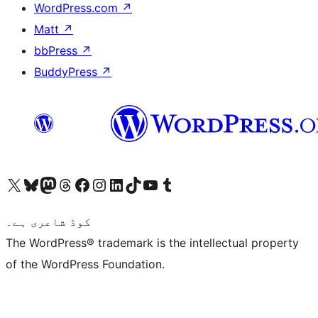
WordPress.com
↗
Matt
↗
bbPress
↗
BuddyPress
↗
ہمارے ٹمبلر اکاؤنٹ پر جائیں
Visit our YouTube channel
ہمارے ٹک ٹاک اکاؤنٹ پر جائیں
Visit our LinkedIn account
Visit our Instagram account
Visit our Facebook page
ہمارے ٹھریڈز اکاؤنٹ پر جائیں
Visit our Mastodon account
ہمارے بلیواسکائی اکاؤنٹ پر جائیں
Visit our X (formerly Twitter) account
کوڈ شاعری ہے۔
The WordPress® trademark is the intellectual property
of the WordPress Foundation.