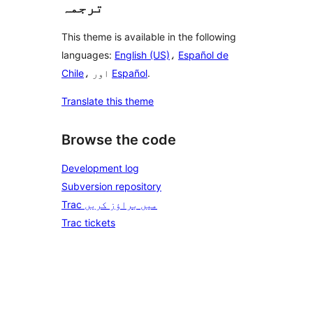
ترجمہ
This theme is available in the following
languages:
English (US)
،
Español de
.
Español
، اور
Chile
Translate this theme
Browse the code
Development log
Subversion repository
Trac میں براؤز کریں
Trac tickets