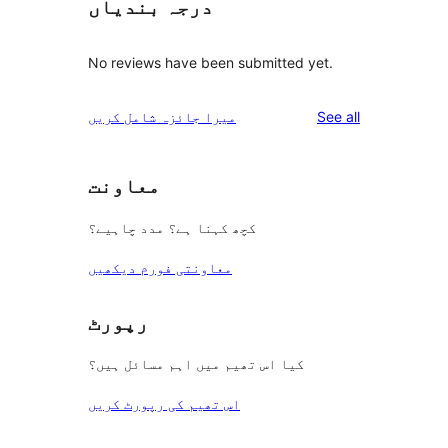
درجہ بندیاں
No reviews have been submitted yet.
reviews
See all
میرا جائزہ شامل کریں
معاونت
کچھ کہنا ہے؟ مدد چاہیے؟
معاونتی فورم دیکھیں
رپورٹ
کیا اس تھیم میں اہم مسائل ہیں؟
اس تھیم کی رپورٹ کریں