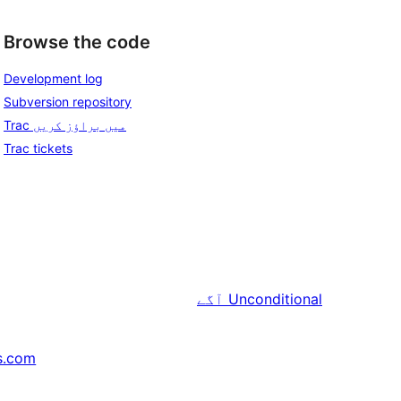
Browse the code
Development log
Subversion repository
Trac میں براؤز کریں
Trac tickets
Unconditional
آگے
s.com