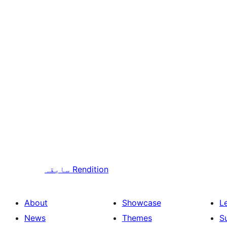
Rendition
سابقہ
About
Showcase
L
News
Themes
S