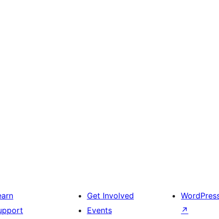
earn
Get Involved
WordPres
upport
Events
↗