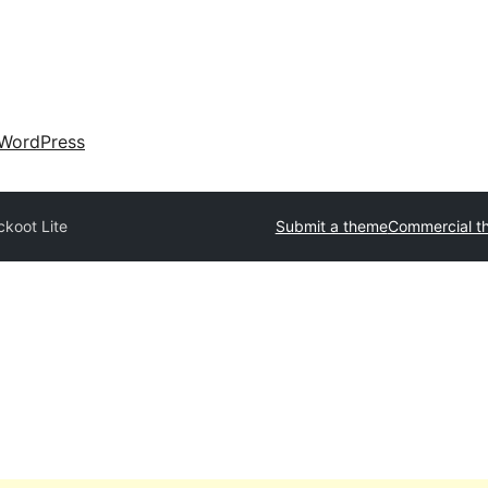
WordPress
ckoot Lite
Submit a theme
Commercial t