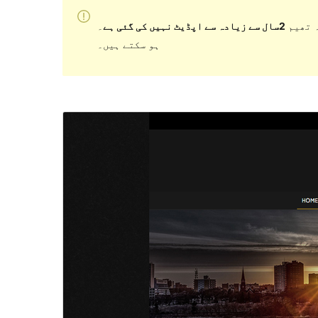
 تھیم
2سال سے زیادہ سے اپڈیٹ نہیں کی گئی ہے
۔ WordPress کے مزید حالیہ ورژن کے ساتھ استعمال کرنے پر اب برقرار یا معاونت نہیں کر سکتی اور مطابقت کے مسائل
ہو سکتے ہیں۔