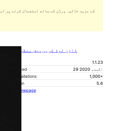
ڈاؤن لوڈ کریں
پیش منظر دیکھیں
1.1.23
ورژن
29 اگست، 2020
Last updated
Active installations
1,000+
PHP version
5.6
Theme homepage