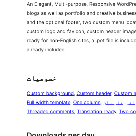
An Elegant, Multi-purpose, Responsive WordPre
blogs as well as portfolio and creative business
and the optional footer, two custom menu locati
custom logo and favicon, custom header image 
ready for non-English sites, a .pot file is includ
already included.
خصوصیات
Custom background
, 
Custom header
, 
Custom 
افی
, 
قلم دان
, 
One column
, 
Full width template
Threaded comments
, 
Translation ready
, 
Two co
Downloads per day