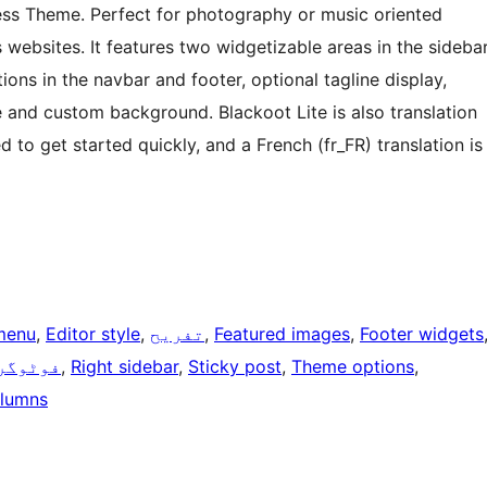
ss Theme. Perfect for photography or music oriented
 websites. It features two widgetizable areas in the sideba
ons in the navbar and footer, optional tagline display,
and custom background. Blackoot Lite is also translation
ed to get started quickly, and a French (fr_FR) translation is
Footer widgets
, 
Featured images
, 
تفریح
, 
Editor style
, 
menu
, 
Theme options
, 
Sticky post
, 
Right sidebar
, 
فوٹوگر
lumns