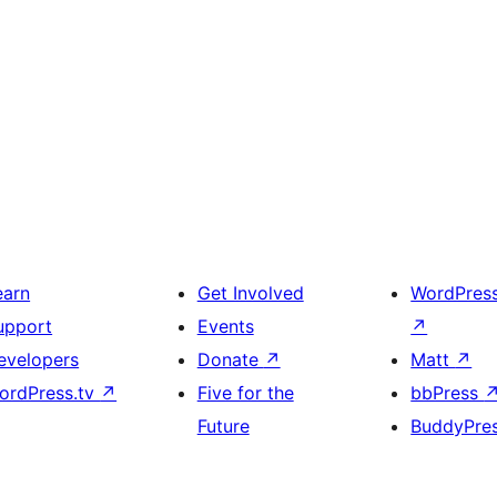
earn
Get Involved
WordPres
upport
Events
↗
evelopers
Donate
↗
Matt
↗
ordPress.tv
↗
Five for the
bbPress
Future
BuddyPre