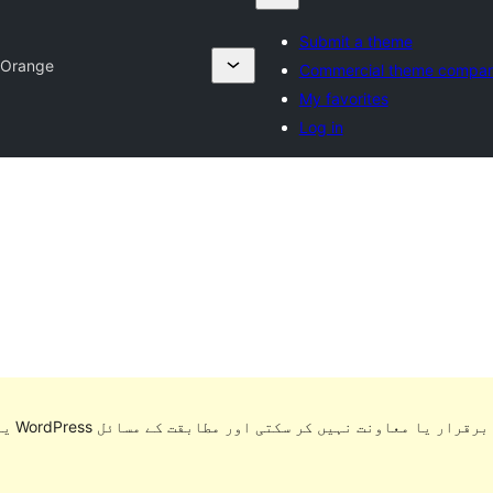
Submit a theme
 Orange
Commercial theme compan
My favorites
Log in
یہ