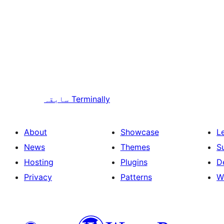
Terminally
سابقہ
About
Showcase
L
News
Themes
S
Hosting
Plugins
D
Privacy
Patterns
W