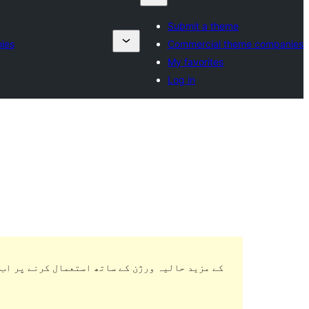
Submit a theme
ies
Commercial theme companies
My favorites
Log in