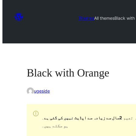
Themes
All themes
Black with
Black with Orange
ugeside
 تھیم
2سال سے زیادہ سے اپڈیٹ نہیں کی گئی ہے
۔ WordPress کے مزید حالیہ ورژن کے ساتھ استعمال کرنے پر اب برقرار یا معاونت نہیں کر سکتی اور مطابقت کے مسائل
ہو سکتے ہیں۔