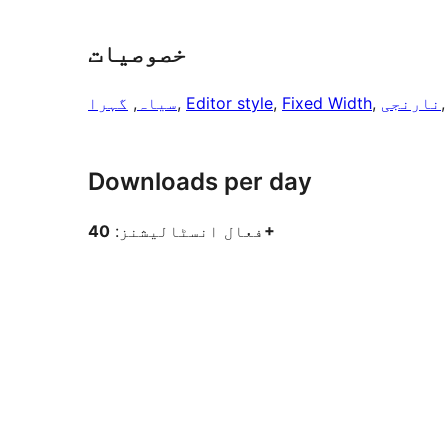
خصوصیات
,
نارنجی
, 
Fixed Width
, 
Editor style
, 
سیاہ
, 
گہرا
Downloads per day
40+
فعال انسٹالیشنز: