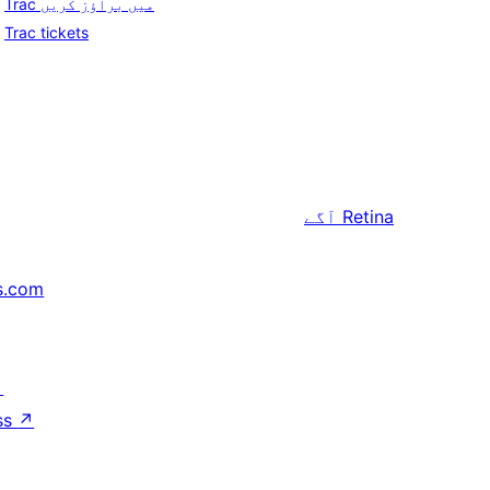
Trac میں براؤز کریں
Trac tickets
Retina
آگے
s.com
↗
ss
↗