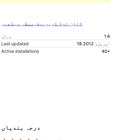
ڈاؤن لوڈ کریں
پیش منظر دیکھیں
1.6
ورژن
18 اپریل، 2012
Last updated
Active installations
40+
درجہ بندیاں