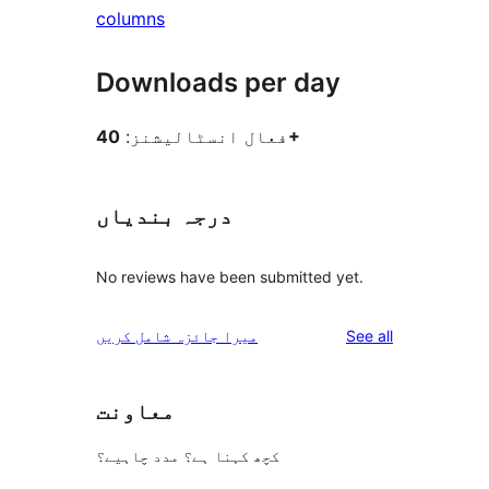
columns
Downloads per day
40+
فعال انسٹالیشنز:
درجہ بندیاں
No reviews have been submitted yet.
reviews
See all
میرا جائزہ شامل کریں
معاونت
کچھ کہنا ہے؟ مدد چاہیے؟