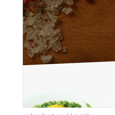
ڈاؤن لوڈ کریں
پیش منظر دیکھیں