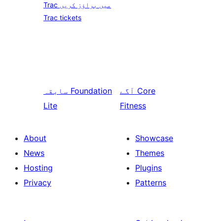
Trac میں براؤز کریں
Trac tickets
Core
آگے
Foundation
سابقہ
Lite
Fitness
About
Showcase
News
Themes
Hosting
Plugins
Privacy
Patterns