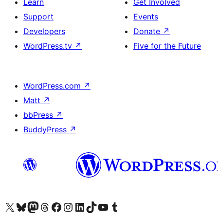
Learn
Get Involved
Support
Events
Developers
Donate
↗
WordPress.tv
↗
Five for the Future
WordPress.com
↗
Matt
↗
bbPress
↗
BuddyPress
↗
ہمارے ٹمبلر اکاؤنٹ پر جائیں
Visit our YouTube channel
ہمارے ٹک ٹاک اکاؤنٹ پر جائیں
Visit our LinkedIn account
Visit our Instagram account
Visit our Facebook page
ہمارے ٹھریڈز اکاؤنٹ پر جائیں
Visit our Mastodon account
ہمارے بلیواسکائی اکاؤنٹ پر جائیں
Visit our X (formerly Twitter) account