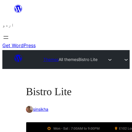
چھوڑیں
مواد
اردو
پر
جائیں
Get WordPress
Themes
All themes
Bistro Lite
Bistro Lite
sinsikha