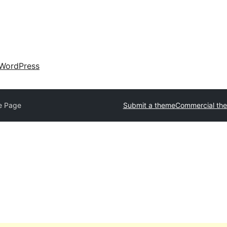
WordPress
e Page
Submit a theme
Commercial th