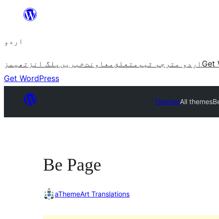
چھوڑیں
مواد
اردو
پر
جائیں
Get 
اردو مترجم ٹیم
متعلق
معاونت
خبریں
پلگ انز
تھیمز
Get WordPress
Themes
All themes
B
Be Page
aThemeArt Translations