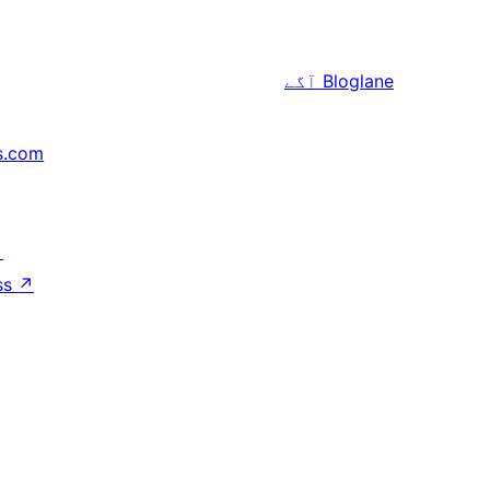
Bloglane
آگے
s.com
↗
ss
↗