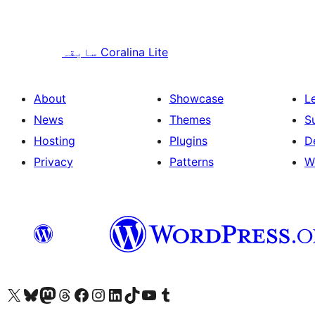
Coralina Lite
سابقہ
About
Showcase
L
News
Themes
S
Hosting
Plugins
D
Privacy
Patterns
W
ہمارے ٹمبلر اکاؤنٹ پر جائیں
Visit our YouTube channel
ہمارے ٹک ٹاک اکاؤنٹ پر جائیں
Visit our LinkedIn account
Visit our Instagram account
Visit our Facebook page
ہمارے ٹھریڈز اکاؤنٹ پر جائیں
Visit our Mastodon account
ہمارے بلیواسکائی اکاؤنٹ پر جائیں
Visit our X (formerly Twitter) account