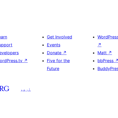
earn
Get Involved
WordPres
upport
Events
↗
evelopers
Donate
↗
Matt
↗
ordPress.tv
↗
Five for the
bbPress
Future
BuddyPre
اردو