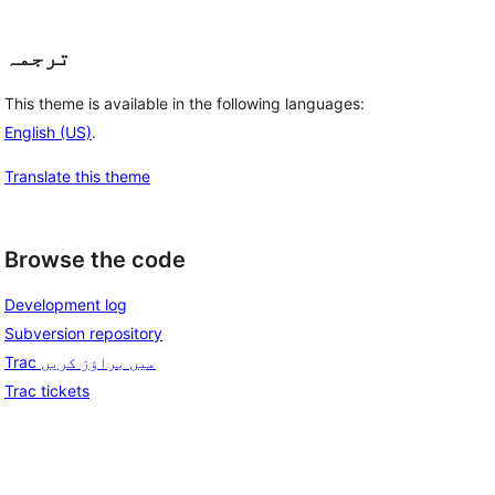
ترجمہ
This theme is available in the following languages:
English (US)
.
Translate this theme
Browse the code
Development log
Subversion repository
Trac میں براؤز کریں
Trac tickets