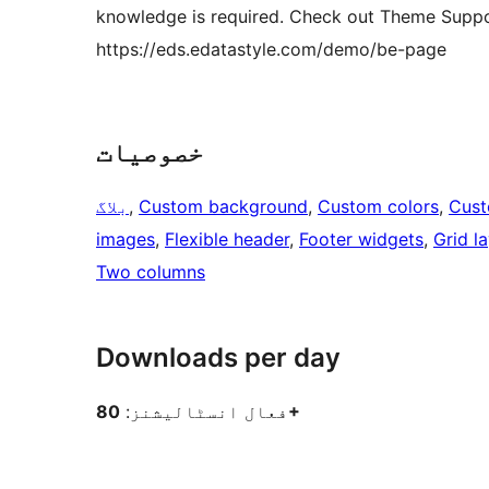
knowledge is required. Check out Theme Suppo
https://eds.edatastyle.com/demo/be-page
خصوصیات
Cust
, 
Custom colors
, 
Custom background
, 
بلاگ
images
, 
Flexible header
, 
Footer widgets
, 
Grid l
Two columns
Downloads per day
80+
فعال انسٹالیشنز: