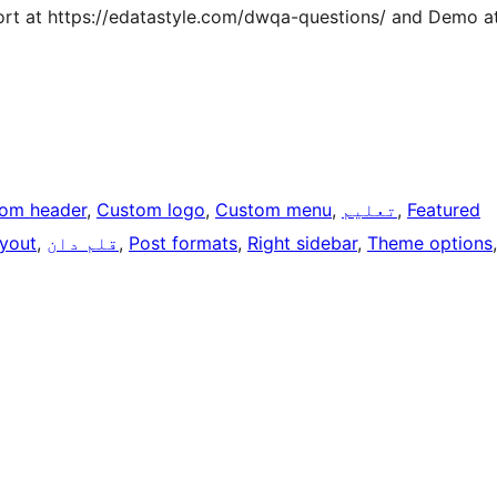
rt at https://edatastyle.com/dwqa-questions/ and Demo a
Featured
, 
تعلیم
, 
Custom menu
, 
Custom logo
, 
om header
Theme options
, 
Right sidebar
, 
Post formats
, 
قلم دان
, 
ayout