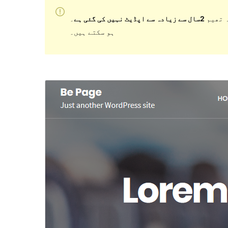
 تھیم
2سال سے زیادہ سے اپڈیٹ نہیں کی گئی ہے
۔ WordPress کے مزید حالیہ ورژن کے ساتھ استعمال کرنے پر اب برقرار یا معاونت نہیں کر سکتی اور مطابقت کے مسائل
ہو سکتے ہیں۔