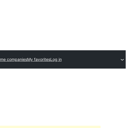
eme companies
My favorites
Log in