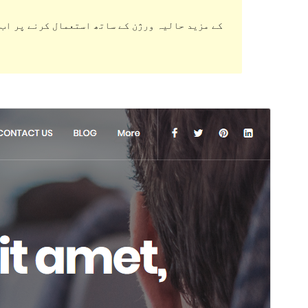
ڈاؤن لوڈ کریں
پیش منظر دیکھیں
2.6
ورژن
21 فروری، 2019
Last updated
Active installations
80+
WordPress version
4.0
Theme homepage