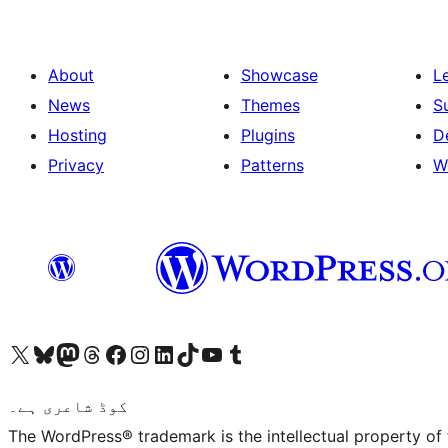
About
Showcase
L
News
Themes
S
Hosting
Plugins
D
Privacy
Patterns
W
ہمارے ٹمبلر اکاؤنٹ پر جائیں
Visit our YouTube channel
ہمارے ٹک ٹاک اکاؤنٹ پر جائیں
Visit our LinkedIn account
Visit our Instagram account
Visit our Facebook page
ہمارے ٹھریڈز اکاؤنٹ پر جائیں
Visit our Mastodon account
ہمارے بلیواسکائی اکاؤنٹ پر جائیں
Visit our X (formerly Twitter) account
کوڈ شاعری ہے۔
The WordPress® trademark is the intellectual property of