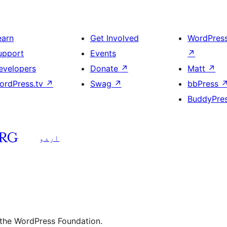
earn
Get Involved
WordPres
upport
Events
↗
evelopers
Donate
↗
Matt
↗
ordPress.tv
↗
Swag
↗
bbPress
BuddyPre
اردو
 the WordPress Foundation.