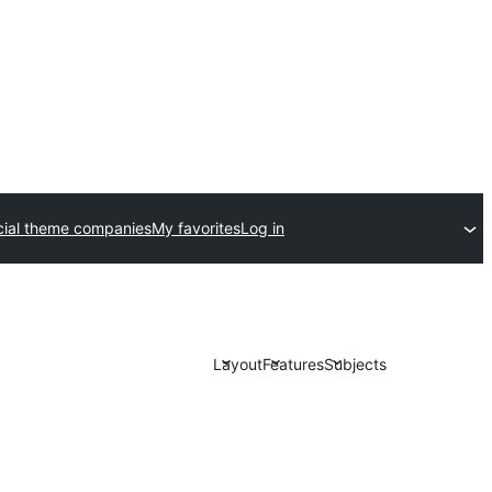
ial theme companies
My favorites
Log in
Layout
Features
Subjects