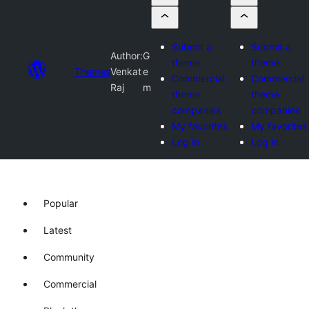
Submit a
Submit a
Author:
G
theme
theme
Themes
Venkat
e
Commercial
Commercial
Raj
m
theme
theme
companies
companies
My favorites
My favorites
Log in
Log in
Popular
Latest
Community
Commercial