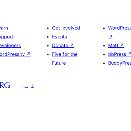
earn
Get Involved
WordPres
upport
Events
↗
evelopers
Donate
↗
Matt
↗
ordPress.tv
↗
Five for the
bbPress
Future
BuddyPre
اردو