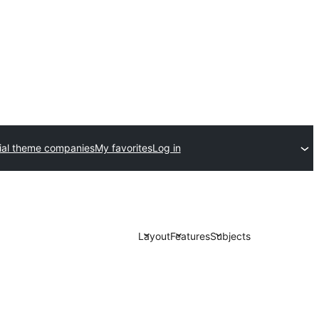
al theme companies
My favorites
Log in
Layout
Features
Subjects