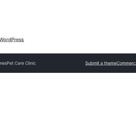
WordPress
emes
Pet Care Clinic
Submit a theme
Commerci