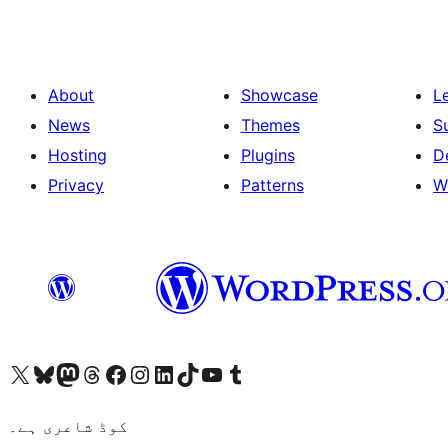
About
Showcase
L
News
Themes
S
Hosting
Plugins
D
Privacy
Patterns
W
ہمارے ٹمبلر اکاؤنٹ پر جائیں
Visit our YouTube channel
ہمارے ٹک ٹاک اکاؤنٹ پر جائیں
Visit our LinkedIn account
Visit our Instagram account
Visit our Facebook page
ہمارے ٹھریڈز اکاؤنٹ پر جائیں
Visit our Mastodon account
ہمارے بلیواسکائی اکاؤنٹ پر جائیں
Visit our X (formerly Twitter) account
کوڈ شاعری ہے۔