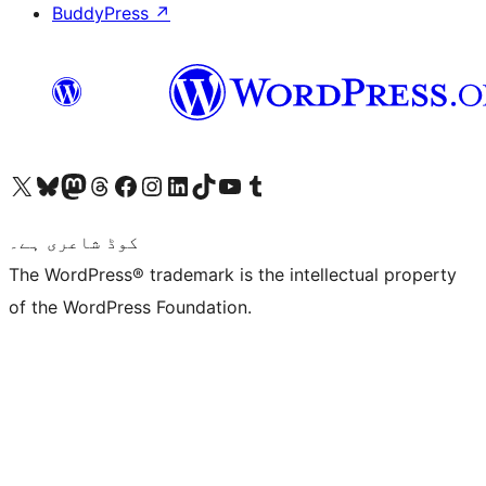
BuddyPress
↗
ہمارے ٹمبلر اکاؤنٹ پر جائیں
Visit our YouTube channel
ہمارے ٹک ٹاک اکاؤنٹ پر جائیں
Visit our LinkedIn account
Visit our Instagram account
Visit our Facebook page
ہمارے ٹھریڈز اکاؤنٹ پر جائیں
Visit our Mastodon account
ہمارے بلیواسکائی اکاؤنٹ پر جائیں
Visit our X (formerly Twitter) account
کوڈ شاعری ہے۔
The WordPress® trademark is the intellectual property
of the WordPress Foundation.