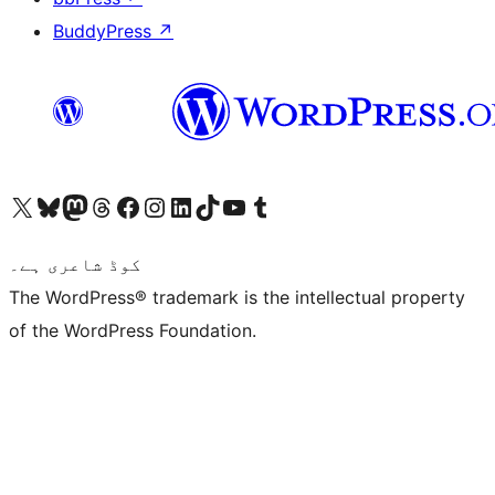
BuddyPress
↗
ہمارے ٹمبلر اکاؤنٹ پر جائیں
Visit our YouTube channel
ہمارے ٹک ٹاک اکاؤنٹ پر جائیں
Visit our LinkedIn account
Visit our Instagram account
Visit our Facebook page
ہمارے ٹھریڈز اکاؤنٹ پر جائیں
Visit our Mastodon account
ہمارے بلیواسکائی اکاؤنٹ پر جائیں
Visit our X (formerly Twitter) account
کوڈ شاعری ہے۔
The WordPress® trademark is the intellectual property
of the WordPress Foundation.