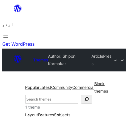
چھوڑیں
مواد
اردو
پر
جائیں
Get WordPress
Author: Shipon
ArticlePres
Themes
Karmakar
s
Block
Popular
Latest
Community
Commercial
themes
تلاش
1 theme
Layout
Features
Subjects