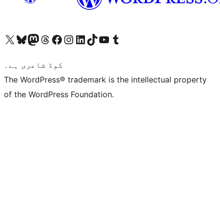
ہمارے ٹمبلر اکاؤنٹ پر جائیں
Visit our YouTube channel
ہمارے ٹک ٹاک اکاؤنٹ پر جائیں
Visit our LinkedIn account
Visit our Instagram account
Visit our Facebook page
ہمارے ٹھریڈز اکاؤنٹ پر جائیں
Visit our Mastodon account
ہمارے بلیواسکائی اکاؤنٹ پر جائیں
Visit our X (formerly Twitter) account
کوڈ شاعری ہے۔
The WordPress® trademark is the intellectual property
of the WordPress Foundation.