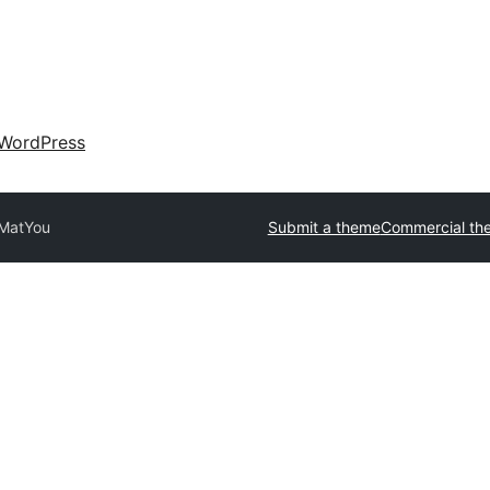
WordPress
MatYou
Submit a theme
Commercial th