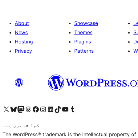
About
Showcase
L
News
Themes
S
Hosting
Plugins
D
Privacy
Patterns
W
ہمارے ٹمبلر اکاؤنٹ پر جائیں
Visit our YouTube channel
ہمارے ٹک ٹاک اکاؤنٹ پر جائیں
Visit our LinkedIn account
Visit our Instagram account
Visit our Facebook page
ہمارے ٹھریڈز اکاؤنٹ پر جائیں
Visit our Mastodon account
ہمارے بلیواسکائی اکاؤنٹ پر جائیں
Visit our X (formerly Twitter) account
کوڈ شاعری ہے۔
The WordPress® trademark is the intellectual property of