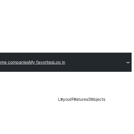
eme companies
My favorites
Log in
Layout
Features
Subjects