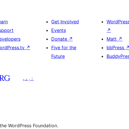
earn
Get Involved
WordPres
upport
Events
↗
evelopers
Donate
↗
Matt
↗
ordPress.tv
↗
Five for the
bbPress
Future
BuddyPre
اردو
 the WordPress Foundation.