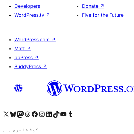
Developers
Donate
↗
WordPress.tv
↗
Five for the Future
WordPress.com
↗
Matt
↗
bbPress
↗
BuddyPress
↗
ہمارے ٹمبلر اکاؤنٹ پر جائیں
Visit our YouTube channel
ہمارے ٹک ٹاک اکاؤنٹ پر جائیں
Visit our LinkedIn account
Visit our Instagram account
Visit our Facebook page
ہمارے ٹھریڈز اکاؤنٹ پر جائیں
Visit our Mastodon account
ہمارے بلیواسکائی اکاؤنٹ پر جائیں
Visit our X (formerly Twitter) account
کوڈ شاعری ہے۔