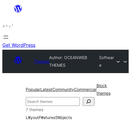
چھوڑیں
مواد
اردو
پر
جائیں
Get WordPress
Author: OCEANWEB
Softwar
Themes
THEMES
e
Block
Popular
Latest
Community
Commercial
themes
تلاش
7 themes
Layout
Features
Subjects