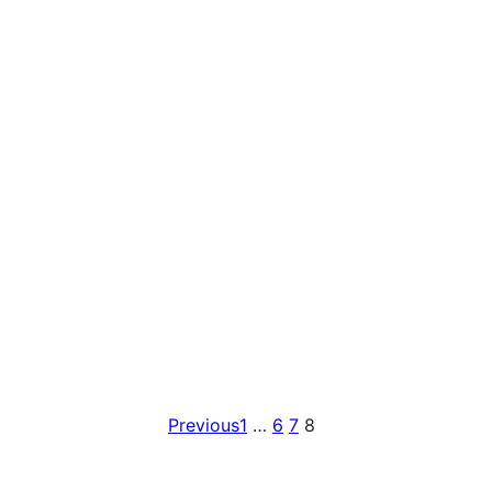
Previous
1
…
6
7
8