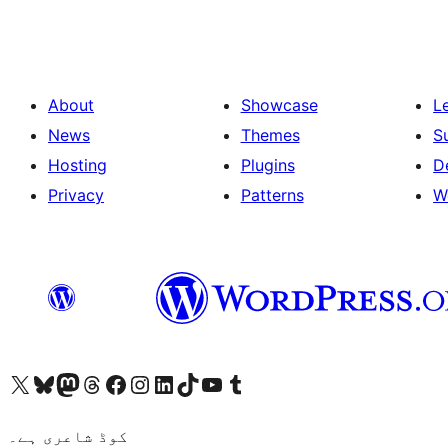
About
Showcase
L
News
Themes
S
Hosting
Plugins
D
Privacy
Patterns
W
ہمارے ٹمبلر اکاؤنٹ پر جائیں
Visit our YouTube channel
ہمارے ٹک ٹاک اکاؤنٹ پر جائیں
Visit our LinkedIn account
Visit our Instagram account
Visit our Facebook page
ہمارے ٹھریڈز اکاؤنٹ پر جائیں
Visit our Mastodon account
ہمارے بلیواسکائی اکاؤنٹ پر جائیں
Visit our X (formerly Twitter) account
کوڈ شاعری ہے۔