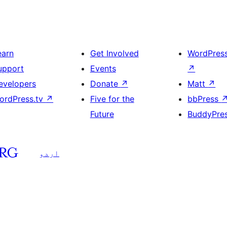
earn
Get Involved
WordPres
upport
Events
↗
evelopers
Donate
↗
Matt
↗
ordPress.tv
↗
Five for the
bbPress
Future
BuddyPre
اردو