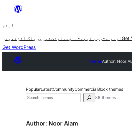
چھوڑیں
مواد
اردو
پر
جائیں
Get 
اردو مترجم ٹیم
متعلق
معاونت
خبریں
پلگ انز
تھیمز
Get WordPress
Themes
Author: Noor A
Popular
Latest
Community
Commercial
Block themes
تلاش
88 themes
Author: Noor Alam