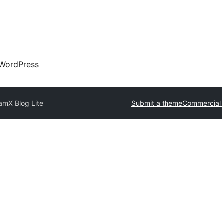
WordPress
lam
X Blog Lite
Submit a theme
Commercial