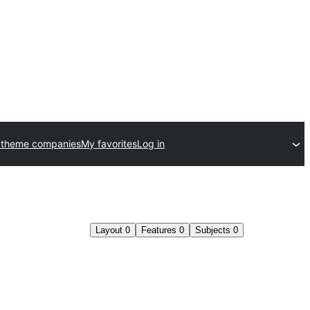
 theme companies
My favorites
Log in
Layout
0
Features
0
Subjects
0