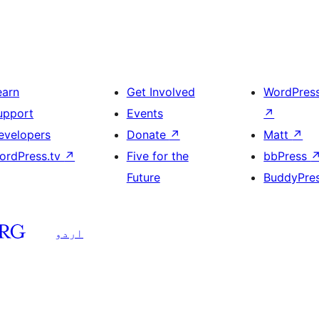
earn
Get Involved
WordPres
upport
Events
↗
evelopers
Donate
↗
Matt
↗
ordPress.tv
↗
Five for the
bbPress
Future
BuddyPre
اردو