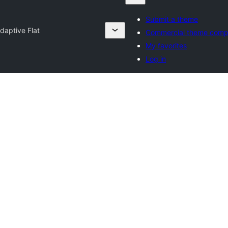
Submit a theme
daptive Flat
Commercial theme comp
My favorites
Log in