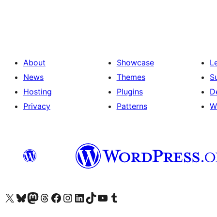
About
Showcase
L
News
Themes
S
Hosting
Plugins
D
Privacy
Patterns
W
ہمارے ٹمبلر اکاؤنٹ پر جائیں
Visit our YouTube channel
ہمارے ٹک ٹاک اکاؤنٹ پر جائیں
Visit our LinkedIn account
Visit our Instagram account
Visit our Facebook page
ہمارے ٹھریڈز اکاؤنٹ پر جائیں
Visit our Mastodon account
ہمارے بلیواسکائی اکاؤنٹ پر جائیں
Visit our X (formerly Twitter) account