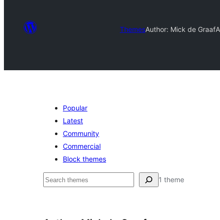
Themes
Author: Mick de Graaf
A
Popular
Latest
Community
Commercial
Block themes
تلاش
1 theme