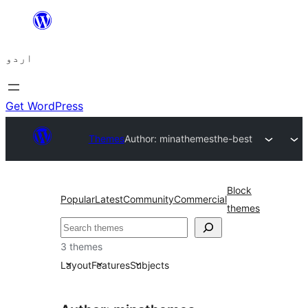
چھوڑیں
مواد
اردو
پر
جائیں
Get WordPress
Themes
Author: minathemes
the-best
Block
Popular
Latest
Community
Commercial
themes
تلاش
3 themes
Layout
Features
Subjects