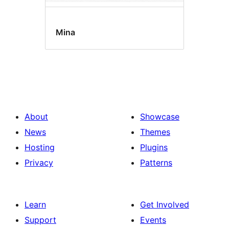
Mina
About
Showcase
News
Themes
Hosting
Plugins
Privacy
Patterns
Learn
Get Involved
Support
Events