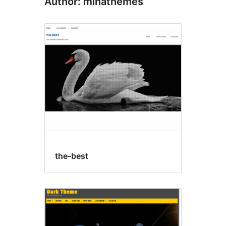
Author: minathemes
the-best