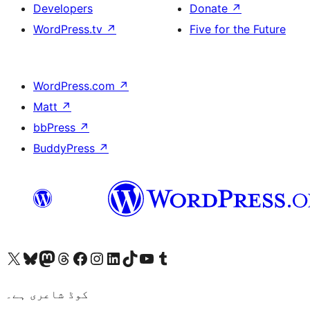
Developers
Donate
↗
WordPress.tv
↗
Five for the Future
WordPress.com
↗
Matt
↗
bbPress
↗
BuddyPress
↗
ہمارے ٹمبلر اکاؤنٹ پر جائیں
Visit our YouTube channel
ہمارے ٹک ٹاک اکاؤنٹ پر جائیں
Visit our LinkedIn account
Visit our Instagram account
Visit our Facebook page
ہمارے ٹھریڈز اکاؤنٹ پر جائیں
Visit our Mastodon account
ہمارے بلیواسکائی اکاؤنٹ پر جائیں
Visit our X (formerly Twitter) account
کوڈ شاعری ہے۔