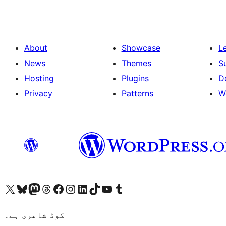
About
Showcase
L
News
Themes
S
Hosting
Plugins
D
Privacy
Patterns
W
ہمارے ٹمبلر اکاؤنٹ پر جائیں
Visit our YouTube channel
ہمارے ٹک ٹاک اکاؤنٹ پر جائیں
Visit our LinkedIn account
Visit our Instagram account
Visit our Facebook page
ہمارے ٹھریڈز اکاؤنٹ پر جائیں
Visit our Mastodon account
ہمارے بلیواسکائی اکاؤنٹ پر جائیں
Visit our X (formerly Twitter) account
کوڈ شاعری ہے۔