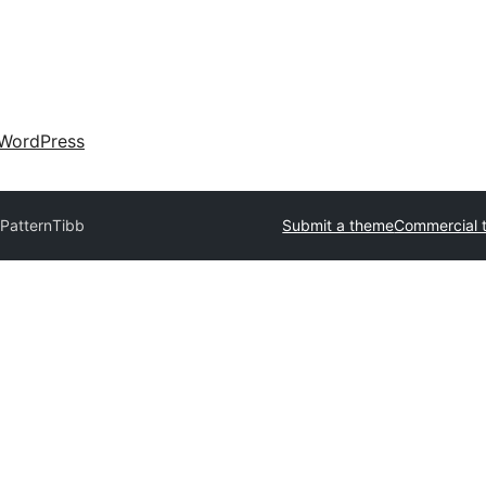
WordPress
Pattern
Tibb
Submit a theme
Commercial 