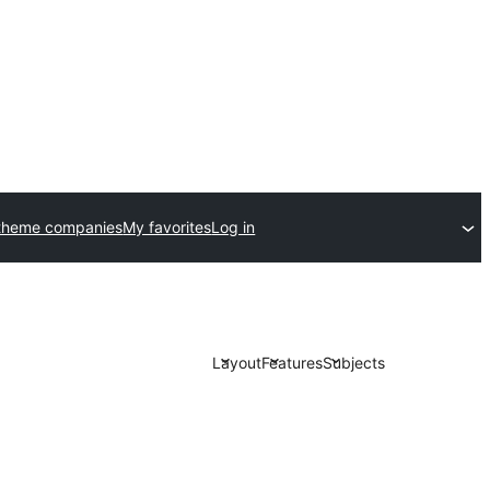
theme companies
My favorites
Log in
Layout
Features
Subjects