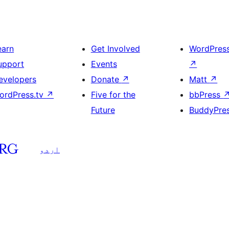
earn
Get Involved
WordPres
upport
Events
↗
evelopers
Donate
↗
Matt
↗
ordPress.tv
↗
Five for the
bbPress
Future
BuddyPre
اردو