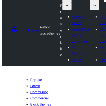
P
r
Submit a
Sub
a
theme
the
y
Author:
Commercial
Com
Themes
e
gracethemes
theme
the
r
companies
com
L
My
My
it
favorites
favo
e
Log in
Log 
Popular
Latest
Community
Commercial
Block themes