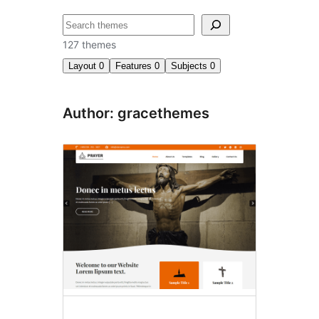
تلاش
127 themes
Layout
0
Features
0
Subjects
0
Author: gracethemes