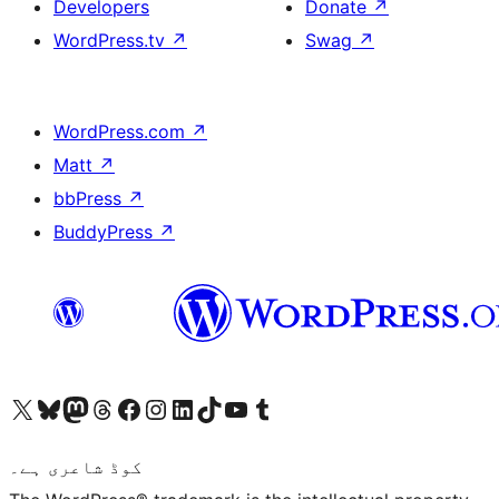
Developers
Donate
↗
WordPress.tv
↗
Swag
↗
WordPress.com
↗
Matt
↗
bbPress
↗
BuddyPress
↗
ہمارے ٹمبلر اکاؤنٹ پر جائیں
Visit our YouTube channel
ہمارے ٹک ٹاک اکاؤنٹ پر جائیں
Visit our LinkedIn account
Visit our Instagram account
Visit our Facebook page
ہمارے ٹھریڈز اکاؤنٹ پر جائیں
Visit our Mastodon account
ہمارے بلیواسکائی اکاؤنٹ پر جائیں
Visit our X (formerly Twitter) account
کوڈ شاعری ہے۔