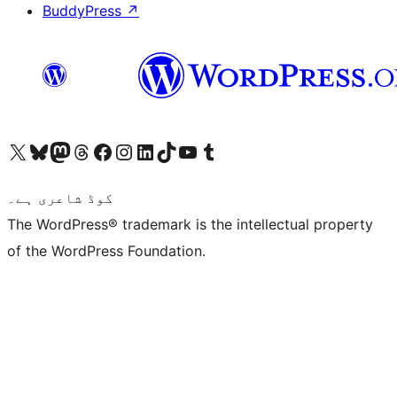
BuddyPress
↗
ہمارے ٹمبلر اکاؤنٹ پر جائیں
Visit our YouTube channel
ہمارے ٹک ٹاک اکاؤنٹ پر جائیں
Visit our LinkedIn account
Visit our Instagram account
Visit our Facebook page
ہمارے ٹھریڈز اکاؤنٹ پر جائیں
Visit our Mastodon account
ہمارے بلیواسکائی اکاؤنٹ پر جائیں
Visit our X (formerly Twitter) account
کوڈ شاعری ہے۔
The WordPress® trademark is the intellectual property
of the WordPress Foundation.