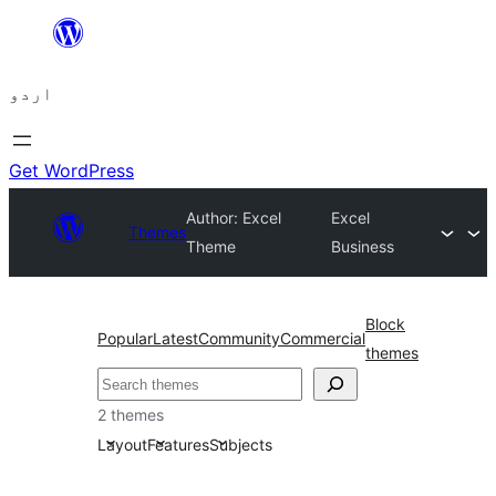
چھوڑیں
مواد
اردو
پر
جائیں
Get WordPress
Author: Excel
Excel
Themes
Theme
Business
Block
Popular
Latest
Community
Commercial
themes
تلاش
2 themes
Layout
Features
Subjects