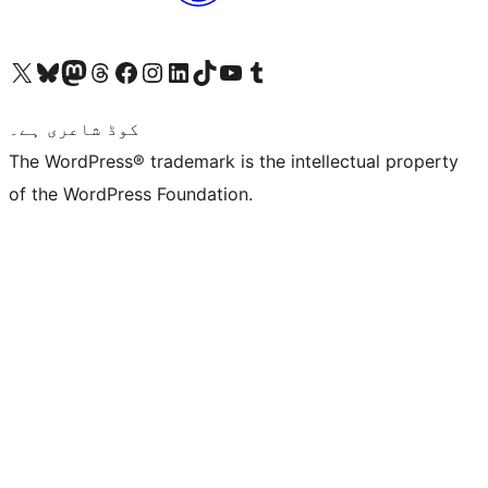
ہمارے ٹمبلر اکاؤنٹ پر جائیں
Visit our YouTube channel
ہمارے ٹک ٹاک اکاؤنٹ پر جائیں
Visit our LinkedIn account
Visit our Instagram account
Visit our Facebook page
ہمارے ٹھریڈز اکاؤنٹ پر جائیں
Visit our Mastodon account
ہمارے بلیواسکائی اکاؤنٹ پر جائیں
Visit our X (formerly Twitter) account
کوڈ شاعری ہے۔
The WordPress® trademark is the intellectual property
of the WordPress Foundation.