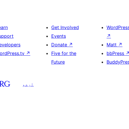
earn
Get Involved
WordPres
upport
Events
↗
evelopers
Donate
↗
Matt
↗
ordPress.tv
↗
Five for the
bbPress
Future
BuddyPre
اردو