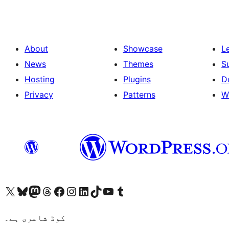
About
Showcase
L
News
Themes
S
Hosting
Plugins
D
Privacy
Patterns
W
ہمارے ٹمبلر اکاؤنٹ پر جائیں
Visit our YouTube channel
ہمارے ٹک ٹاک اکاؤنٹ پر جائیں
Visit our LinkedIn account
Visit our Instagram account
Visit our Facebook page
ہمارے ٹھریڈز اکاؤنٹ پر جائیں
Visit our Mastodon account
ہمارے بلیواسکائی اکاؤنٹ پر جائیں
Visit our X (formerly Twitter) account
کوڈ شاعری ہے۔