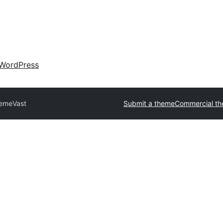
WordPress
heme
Vast
Submit a theme
Commercial t