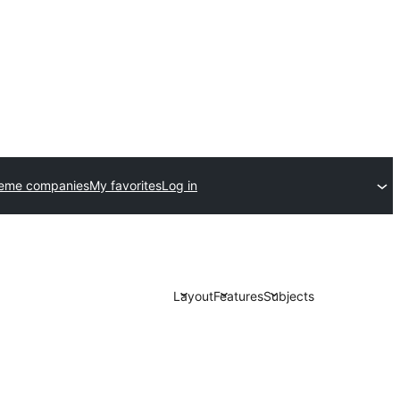
heme companies
My favorites
Log in
Layout
Features
Subjects