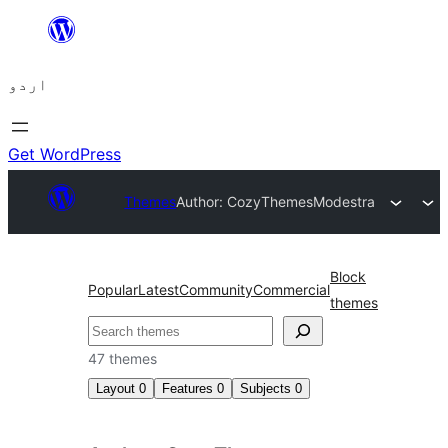
چھوڑیں
مواد
اردو
پر
جائیں
Get WordPress
Themes
Author: CozyThemes
Modestra
Block
Popular
Latest
Community
Commercial
themes
تلاش
47 themes
Layout
0
Features
0
Subjects
0