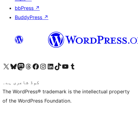
bbPress
↗
BuddyPress
↗
ہمارے ٹمبلر اکاؤنٹ پر جائیں
Visit our YouTube channel
ہمارے ٹک ٹاک اکاؤنٹ پر جائیں
Visit our LinkedIn account
Visit our Instagram account
Visit our Facebook page
ہمارے ٹھریڈز اکاؤنٹ پر جائیں
Visit our Mastodon account
ہمارے بلیواسکائی اکاؤنٹ پر جائیں
Visit our X (formerly Twitter) account
کوڈ شاعری ہے۔
The WordPress® trademark is the intellectual property
of the WordPress Foundation.