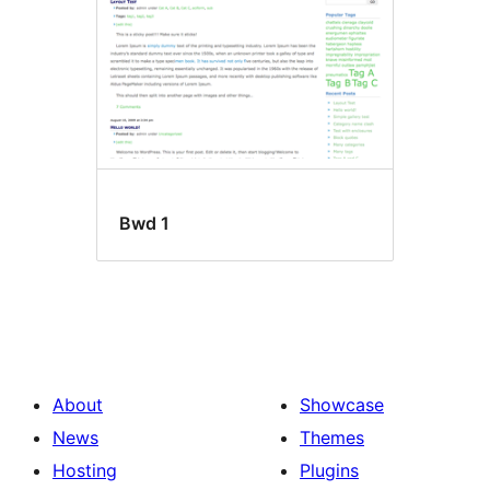
Bwd 1
About
Showcase
News
Themes
Hosting
Plugins