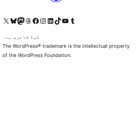
ہمارے ٹمبلر اکاؤنٹ پر جائیں
Visit our YouTube channel
ہمارے ٹک ٹاک اکاؤنٹ پر جائیں
Visit our LinkedIn account
Visit our Instagram account
Visit our Facebook page
ہمارے ٹھریڈز اکاؤنٹ پر جائیں
Visit our Mastodon account
ہمارے بلیواسکائی اکاؤنٹ پر جائیں
Visit our X (formerly Twitter) account
کوڈ شاعری ہے۔
The WordPress® trademark is the intellectual property
of the WordPress Foundation.