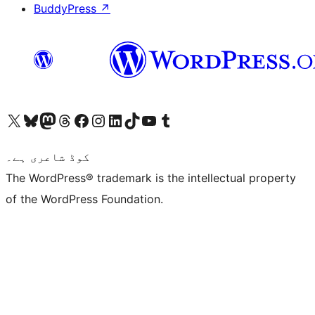
BuddyPress
↗
ہمارے ٹمبلر اکاؤنٹ پر جائیں
Visit our YouTube channel
ہمارے ٹک ٹاک اکاؤنٹ پر جائیں
Visit our LinkedIn account
Visit our Instagram account
Visit our Facebook page
ہمارے ٹھریڈز اکاؤنٹ پر جائیں
Visit our Mastodon account
ہمارے بلیواسکائی اکاؤنٹ پر جائیں
Visit our X (formerly Twitter) account
کوڈ شاعری ہے۔
The WordPress® trademark is the intellectual property
of the WordPress Foundation.