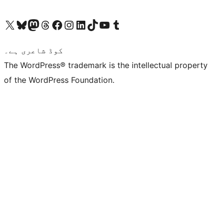
ہمارے ٹمبلر اکاؤنٹ پر جائیں
Visit our YouTube channel
ہمارے ٹک ٹاک اکاؤنٹ پر جائیں
Visit our LinkedIn account
Visit our Instagram account
Visit our Facebook page
ہمارے ٹھریڈز اکاؤنٹ پر جائیں
Visit our Mastodon account
ہمارے بلیواسکائی اکاؤنٹ پر جائیں
Visit our X (formerly Twitter) account
کوڈ شاعری ہے۔
The WordPress® trademark is the intellectual property
of the WordPress Foundation.