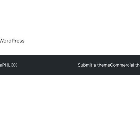
WordPress
ta
PHLOX
Submit a theme
Commercial t