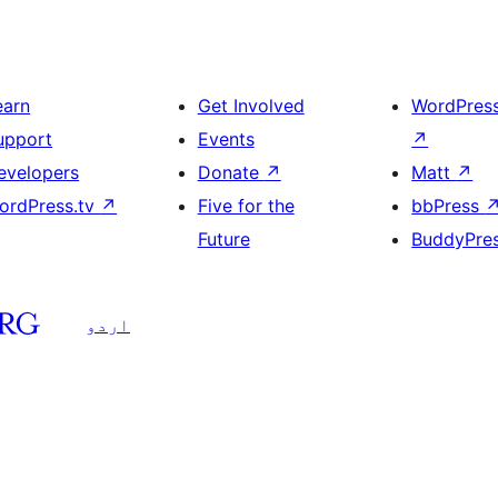
earn
Get Involved
WordPres
upport
Events
↗
evelopers
Donate
↗
Matt
↗
ordPress.tv
↗
Five for the
bbPress
Future
BuddyPre
اردو