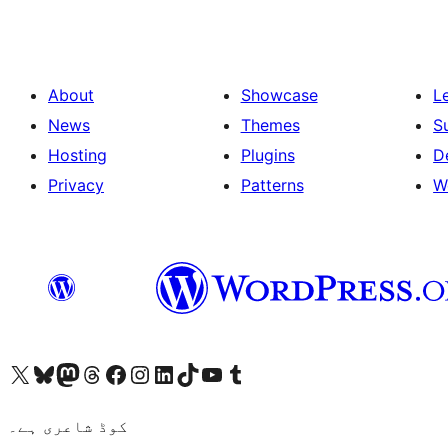
About
Showcase
L
News
Themes
S
Hosting
Plugins
D
Privacy
Patterns
W
ہمارے ٹمبلر اکاؤنٹ پر جائیں
Visit our YouTube channel
ہمارے ٹک ٹاک اکاؤنٹ پر جائیں
Visit our LinkedIn account
Visit our Instagram account
Visit our Facebook page
ہمارے ٹھریڈز اکاؤنٹ پر جائیں
Visit our Mastodon account
ہمارے بلیواسکائی اکاؤنٹ پر جائیں
Visit our X (formerly Twitter) account
کوڈ شاعری ہے۔