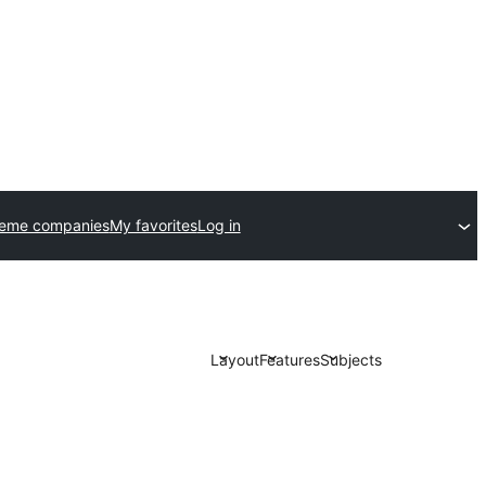
heme companies
My favorites
Log in
Layout
Features
Subjects