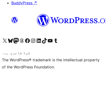
BuddyPress
↗
ہمارے ٹمبلر اکاؤنٹ پر جائیں
Visit our YouTube channel
ہمارے ٹک ٹاک اکاؤنٹ پر جائیں
Visit our LinkedIn account
Visit our Instagram account
Visit our Facebook page
ہمارے ٹھریڈز اکاؤنٹ پر جائیں
Visit our Mastodon account
ہمارے بلیواسکائی اکاؤنٹ پر جائیں
Visit our X (formerly Twitter) account
کوڈ شاعری ہے۔
The WordPress® trademark is the intellectual property
of the WordPress Foundation.