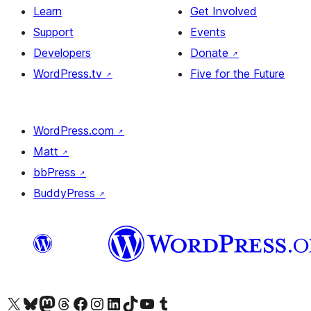
Learn
Get Involved
Support
Events
Developers
Donate
↗
WordPress.tv
↗
Five for the Future
WordPress.com
↗
Matt
↗
bbPress
↗
BuddyPress
↗
ہمارے ٹمبلر اکاؤنٹ پر جائیں
Visit our YouTube channel
ہمارے ٹک ٹاک اکاؤنٹ پر جائیں
Visit our LinkedIn account
Visit our Instagram account
Visit our Facebook page
ہمارے ٹھریڈز اکاؤنٹ پر جائیں
Visit our Mastodon account
ہمارے بلیواسکائی اکاؤنٹ پر جائیں
Visit our X (formerly Twitter) account