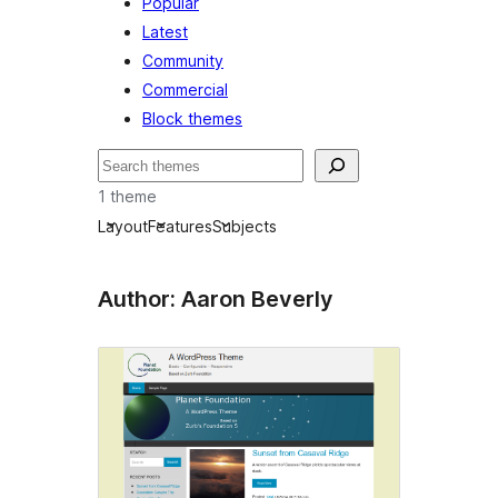
Popular
Latest
Community
Commercial
Block themes
تلاش
1 theme
Layout
Features
Subjects
Author: Aaron Beverly